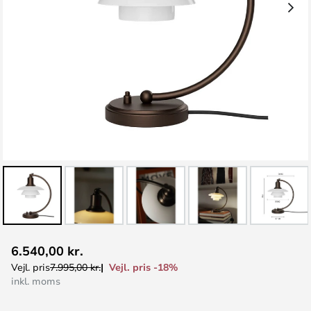
Gå
6.540,00 kr.
til
Vejl. pris -18%
Vejl. pris
7.995,00 kr.
starten
inkl. moms
af
billedgalleriet