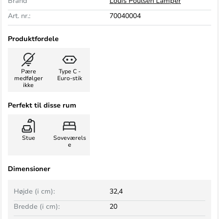
Brand
Louis Poulsen Lamper
Art. nr.:
70040004
Produktfordele
Pære
Type C -
medfølger
Euro-stik
ikke
Perfekt til disse rum
Stue
Soveværels
e
Dimensioner
Højde (i cm):
32,4
Bredde (i cm):
20