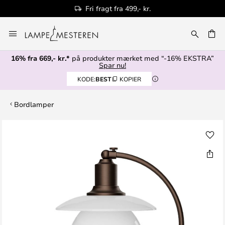
Fri fragt fra 499,- kr.
Skip
to
Content
16% fra 669,- kr.*
på produkter mærket med “-16% EKSTRA”
Spar nu!
KODE:
BEST
KOPIER
Bordlamper
Gå
til
slutningen
af
billedgalleriet