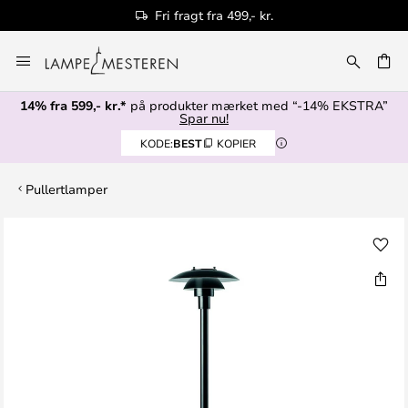
Fri fragt fra 499,- kr.
Skip
to
Content
14% fra 599,- kr.*
på produkter mærket med “-14% EKSTRA”
Spar nu!
KODE:
BEST
KOPIER
Pullertlamper
Gå
til
slutningen
af
billedgalleriet