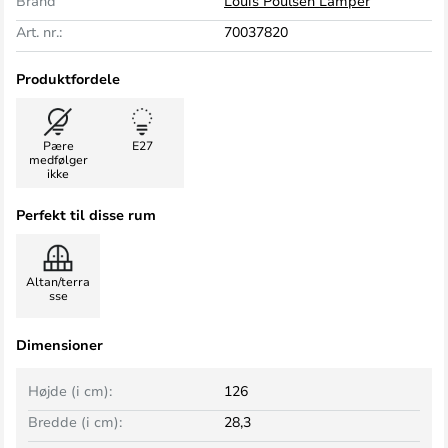
Brand
Louis Poulsen Lamper
Art. nr.:
70037820
Produktfordele
Pære
E27
medfølger
ikke
Perfekt til disse rum
Altan/terra
sse
Dimensioner
Højde (i cm):
126
Bredde (i cm):
28,3