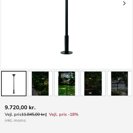
Gå
9.720,00 kr.
til
Vejl. pris -18%
Vejl. pris
11.845,00 kr.
starten
inkl. moms
af
billedgalleriet