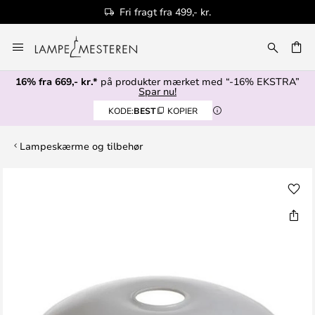
Fri fragt fra 499,- kr.
Skip
to
Content
16% fra 669,- kr.*
på produkter mærket med “-16% EKSTRA”
Spar nu!
KODE:
BEST
KOPIER
Lampeskærme og tilbehør
Gå
til
slutningen
af
billedgalleriet