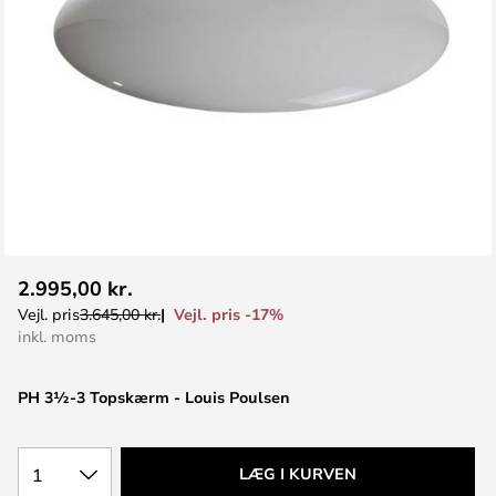
Gå
2.995,00 kr.
til
Vejl. pris -17%
Vejl. pris
3.645,00 kr.
starten
inkl. moms
af
billedgalleriet
PH 3½-3 Topskærm - Louis Poulsen
1
LÆG I KURVEN