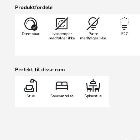
bunden af lampeskærmen i et klart,
Produktfordele
op af flere led, kan lampens posit
justeres med yderste præcision. I
hvid, så lyset reflekteres og frems
Dæmpbar
Lysdæmper
Pære
E27
Phina er en hel serie smukke lamp
medfølger ikke
medfølger ikke
samme enkle designkoncept.
Perfekt til disse rum
Stue
Soveværelse
Spisestue