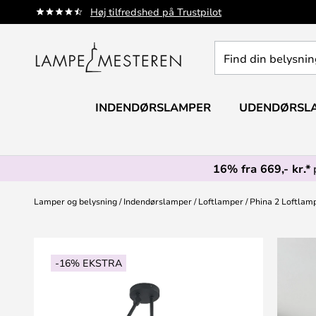
Skip
Høj tilfredshed på Trustpilot
to
Content
Find
din
belysning
INDENDØRSLAMPER
UDENDØRSL
16% fra 669,- kr.*
Lamper og belysning
Indendørslamper
Loftlamper
Phina 2 Loftlam
Gå
til
-16% EKSTRA
slutningen
af