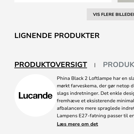
VIS FLERE BILLEDE
Gå
til
LIGNENDE PRODUKTER
starten
af
billedgalleriet
PRODUKTOVERSIGT
PRODUK
Phina Black 2 Loftlampe har en slan
mørkt farveskema, der gør netop d
slags indretninger. Det enkle desi
fremhæve et eksisterende minimalis
afbalancere mere spraglede indre
Lampens E27-fatning passer til en
pæretyper, så man har friheden til
Læs mere om det
man synes bedst om. Lyset skinne