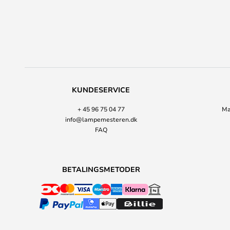
KUNDESERVICE
+ 45 96 75 04 77
Ma
info@lampemesteren.dk
FAQ
BETALINGSMETODER