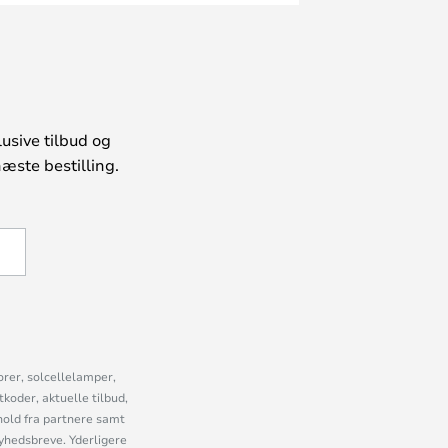
usive tilbud og
æste bestilling.
U
orer, solcellelamper,
oder, aktuelle tilbud,
old fra partnere samt
nyhedsbreve. Yderligere