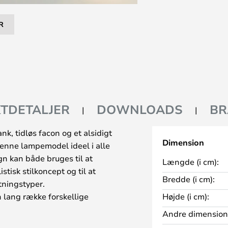
R
TDETALJER
DOWNLOADS
BR
k, tidløs facon og et alsidigt
Dimension
enne lampemodel ideel i alle
gn kan både bruges til at
Længde (i cm):
tisk stilkoncept og til at
Bredde (i cm):
tningstyper.
 lang række forskellige
Højde (i cm):
 at vælge netop den lyskilde,
Andre dimension
r ud gennem den brede åbning i