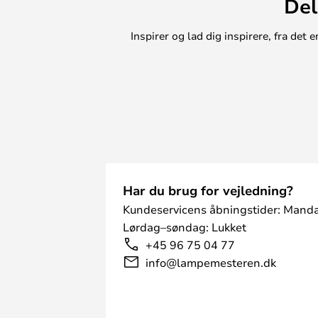
Del
Inspirer og lad dig inspirere, fra de
Har du brug for vejledning?
Kundeservicens åbningstider: Manda
Lørdag–søndag: Lukket
+45 96 75 04 77
info@lampemesteren.dk