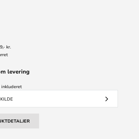
9,- kr.
rret
om levering
e
inkluderet
SKILDE
UKTDETALJER