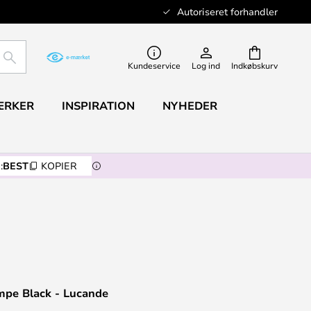
Autoriseret forhandler
SØG
Kundeservice
Log ind
Indkøbskurv
ÆRKER
INSPIRATION
NYHEDER
:
BEST
KOPIER
mpe Black - Lucande