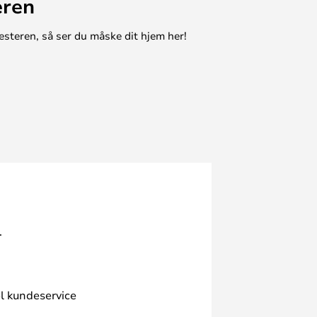
eren
esteren, så ser du måske dit hjem her!
.
l kundeservice