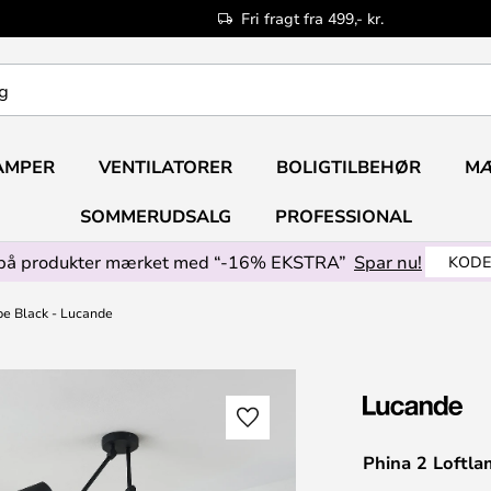
Fri fragt fra 499,- kr.
AMPER
VENTILATORER
BOLIGTILBEHØR
M
SOMMERUDSALG
PROFESSIONAL
på produkter mærket med “-16% EKSTRA”
Spar nu!
KODE
pe Black - Lucande
Phina 2 Loftla