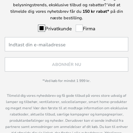
belysningstrends, eksklusive tilbud og rabatter? Ved at
tilmelde dig vores nyhetsbrev får du
150 kr rabat*
på din
næste bestilling.
Privatkunde
Firma
ABONNÉR NU
*Ved køb for mindst 1 999 kr.
Tilmeld dig vores nyhedsbrev og få gode tilbud på vores store udvalg af
lamper og tilbehør, ventilatorer, solcellelamper, smart home-produkter
og meget mere! Vær den første til at modtage information om eksklusive
rabatkoder, aktuelle tilbud, særlige kampagner og kampagnepriser,
produktanbefalinger og nyheder. Derudover kan vi sende indhold fra
partnere samt anmodninger om anmeldelser af dit køb. Du kan til enhver
tid afmelde dig via linket, der findes i alle nyhedsbreve. Yderligere