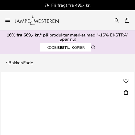
Fri fragt fra 499,- kr.
Skip
to
Content
16% fra 669,- kr.*
på produkter mærket med “-16% EKSTRA”
Spar nu!
KODE:
BEST
KOPIER
Bakker/Fade
Gå
til
slutningen
af
billedgalleriet