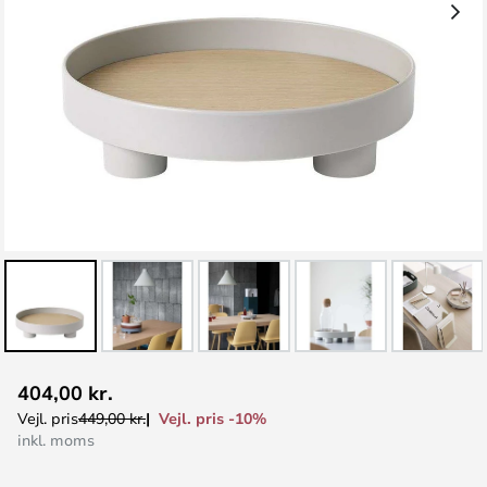
Gå
404,00 kr.
til
Vejl. pris -10%
Vejl. pris
449,00 kr.
starten
inkl. moms
af
billedgalleriet