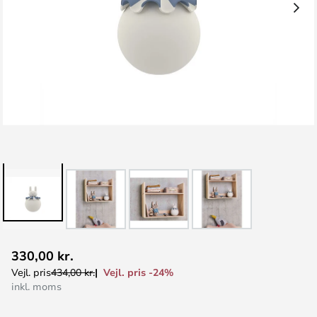
Gå
330,00 kr.
til
Vejl. pris -24%
Vejl. pris
434,00 kr.
starten
inkl. moms
af
billedgalleriet