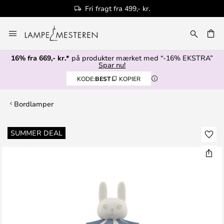
Fri fragt fra 499,- kr.
Skip
to
Content
16% fra 669,- kr.*
på produkter mærket med “-16% EKSTRA”
Spar nu!
KODE:
BEST
KOPIER
Bordlamper
Gå
SUMMER DEAL
til
slutningen
af
billedgalleriet