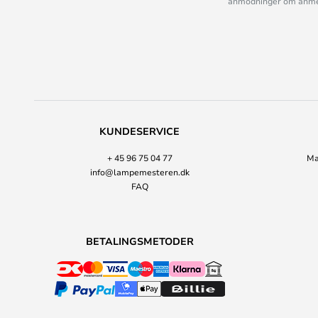
anmodninger om anmelde
KUNDESERVICE
+ 45 96 75 04 77
Ma
info@lampemesteren.dk
FAQ
BETALINGSMETODER