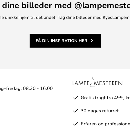
 dine billeder med @lampemest
kellige steder i din bolig,
et eller andre steder, hvor du
t ene unikke hjem til det andet. Tag dine billeder med #yesLampem
 blødt hvile. Relevo Rug fås
så du kan frit vælge den nuance,
FÅ DIN INSPIRATION HER
g–fredag: 08.30 - 16.00
Gratis fragt fra 499,-kr
30 dages returret
Erfaren og professione