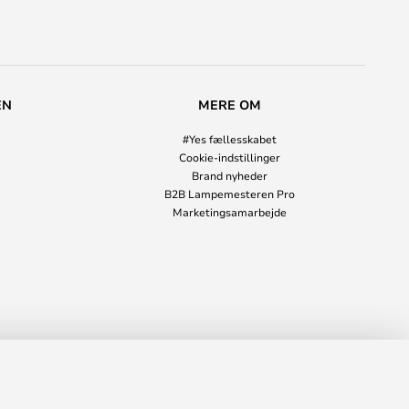
EN
MERE OM
#Yes fællesskabet
Cookie-indstillinger
Brand nyheder
B2B Lampemesteren Pro
Marketingsamarbejde
22,00 kr.
LÆG I KURVEN
s
8.995,00 kr.