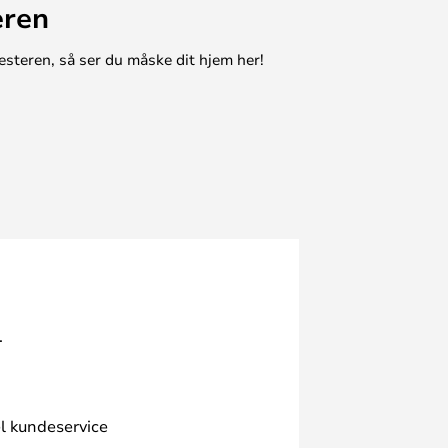
eren
esteren, så ser du måske dit hjem her!
.
l kundeservice