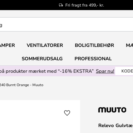
Fri fragt fra 499,- kr.
AMPER
VENTILATORER
BOLIGTILBEHØR
M
SOMMERUDSALG
PROFESSIONAL
på produkter mærket med “-16% EKSTRA”
Spar nu!
KODE
240 Burnt Orange - Muuto
Relevo Gulvtæ