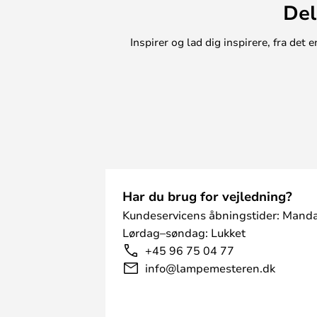
Del
kan placere dette tæppe mange fors
eksempelvis i stuen, på soveværels
Inspirer og lad dig inspirere, fra de
ønsker, at dine fødder skal have et
desuden i en række flotte farver, 
der matcher din stil bedst.
Har du brug for vejledning?
Kundeservicens åbningstider: Manda
Lørdag–søndag: Lukket
+45 96 75 04 77
info@lampemesteren.dk