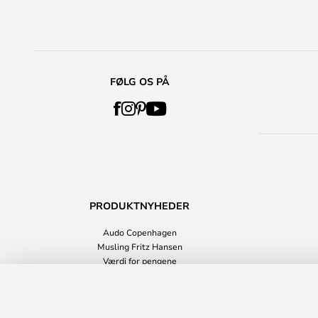
FØLG OS PÅ
PRODUKTNYHEDER
Audo Copenhagen
Musling Fritz Hansen
Værdi for pengene
Boligtilbehør
Relevo Gulvtæppe 170x240 Burnt Or
Alle produktnyheder
Leveringstid: 2 - 4 arbejdsdage