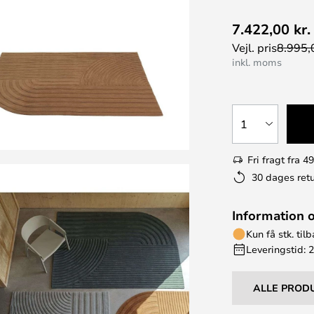
7.422,00 kr.
Vejl. pris
8.995,0
inkl. moms
1
Fri fragt fra 49
30 dages retu
Information 
Kun få stk. til
Leveringstid: 
ALLE PROD