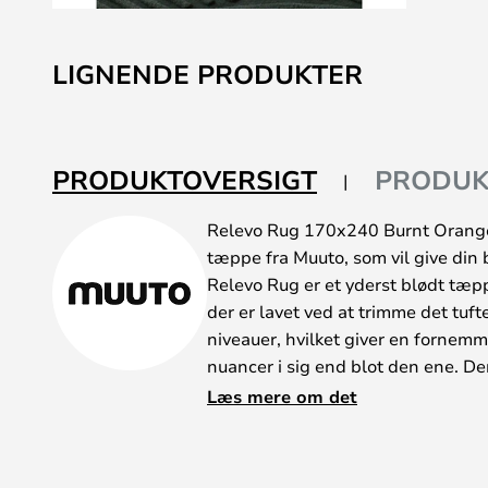
Gå
til
LIGNENDE PRODUKTER
starten
af
billedgalleriet
PRODUKTOVERSIGT
PRODUK
Relevo Rug 170x240 Burnt Orange 
tæppe fra Muuto, som vil give din b
Relevo Rug er et yderst blødt tæpp
der er lavet ved at trimme det tuft
niveauer, hvilket giver en fornemm
nuancer i sig end blot den ene. D
mønster blikfang og et bemærkels
Læs mere om det
tæppet særdeles dekorativ i din in
Tæppet har desuden en rund form i 
unik karakter og et dynamisk udtryk