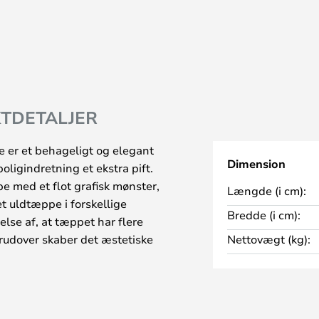
TDETALJER
er et behageligt og elegant
Dimension
oligindretning et ekstra pift.
e med et flot grafisk mønster,
Længde (i cm):
et uldtæppe i forskellige
Bredde (i cm):
else af, at tæppet har flere
erudover skaber det æstetiske
Nettovægt (kg):
esværdigt skyggespil, som gør
dretning.
et ene hjørne, hvilket tilfører en
 til ethvert miljø, det pryder. Du