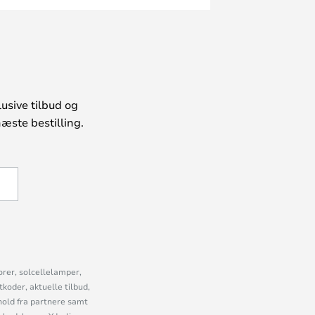
usive tilbud og
æste bestilling.
U
orer, solcellelamper,
oder, aktuelle tilbud,
old fra partnere samt