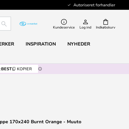
Autoriseret forhandler
SØG
Kundeservice
Log ind
Indkøbskurv
ÆRKER
INSPIRATION
NYHEDER
:
BEST
KOPIER
ppe 170x240 Burnt Orange - Muuto