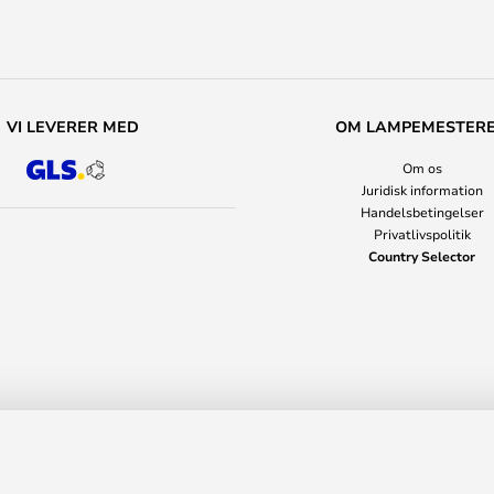
VI LEVERER MED
OM LAMPEMESTER
Om os
Juridisk information
Handelsbetingelser
Privatlivspolitik
Country Selector
ange - Muuto
7.4
Vejl. pri