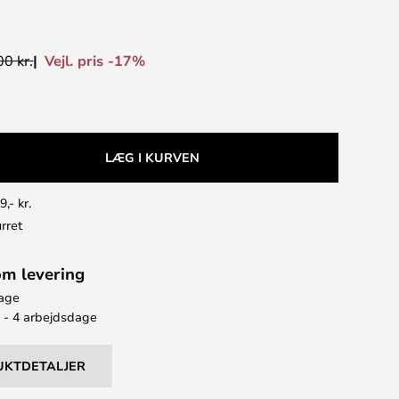
Vejl. pris -17%
0 kr.
LÆG I KURVEN
9,- kr.
rret
om levering
bage
2 - 4 arbejdsdage
UKTDETALJER