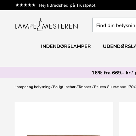
Skip
Høj tilfredshed på Trustpilot
to
Content
Find
din
belysning
INDENDØRSLAMPER
UDENDØRSL
16% fra 669,- kr.*
Lamper og belysning
Boligtilbehør
Tæpper
Relevo Gulvtæppe 170x
Gå
til
slutningen
af