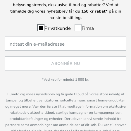
belysningstrends, eksklusive tilbud og rabatter? Ved at
tilmelde dig vores nyhetsbrev får du
150 kr rabat*
på din
næste bestilling.
Privatkunde
Firma
ABONNÉR NU
*Ved køb for mindst 1 999 kr.
Tilmeld dig vores nyhedsbrev og få gode tilbud på vores store udvalg af
lamper og tilbehør, ventilatorer, solcellelamper, smart home-produkter
og meget mere! Vær den første til at modtage information om eksklusive
rabatkoder, aktuelle tilbud, særlige kampagner og kampagnepriser,
produktanbefalinger og nyheder. Derudover kan vi sende indhold fra
partnere samt anmodninger om anmeldelser af dit køb. Du kan til enhver
tid afmelde dig via linket, der findes i alle nyhedsbreve. Yderligere