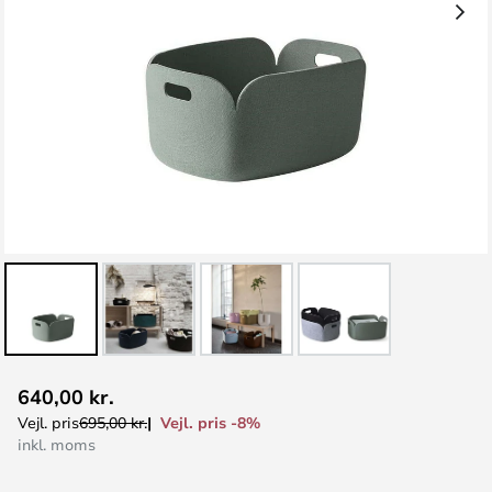
Gå
640,00 kr.
til
Vejl. pris -8%
Vejl. pris
695,00 kr.
starten
inkl. moms
af
billedgalleriet