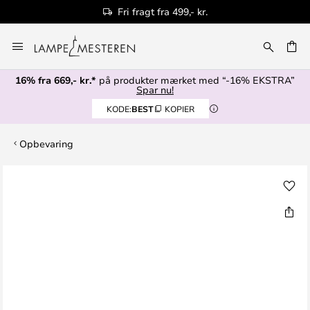
Fri fragt fra 499,- kr.
Skip
to
Content
16% fra 669,- kr.*
på produkter mærket med “-16% EKSTRA”
Spar nu!
KODE:
BEST
KOPIER
Opbevaring
Gå
til
slutningen
af
billedgalleriet