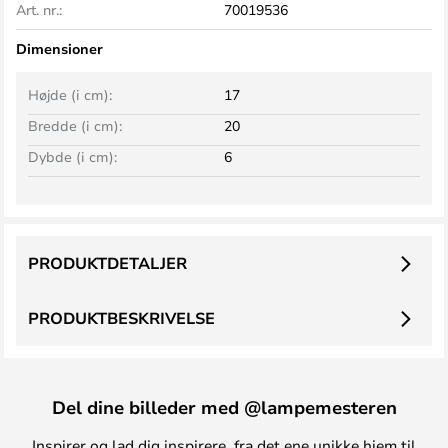
Art. nr.:
70019536
Dimensioner
Højde (i cm):
17
Bredde (i cm):
20
Dybde (i cm):
6
PRODUKTDETALJER
PRODUKTBESKRIVELSE
Del dine billeder med @lampemesteren
Inspirer og lad dig inspirere, fra det ene unikke hjem til