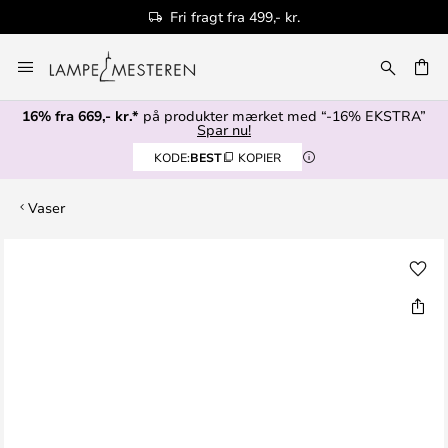
Fri fragt fra 499,- kr.
Skip
to
Content
16% fra 669,- kr.*
på produkter mærket med “-16% EKSTRA”
Spar nu!
KODE:
BEST
KOPIER
Vaser
Gå
til
slutningen
af
billedgalleriet