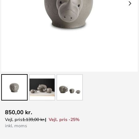
Gå
850,00 kr.
til
Vejl. pris -25%
Vejl. pris
1.139,00 kr.
starten
inkl. moms
af
billedgalleriet