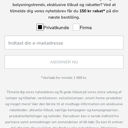
belysningstrends, eksklusive tilbud og rabatter? Ved at
tilmelde dig vores nyhetsbrev får du
150 kr rabat*
på din
næste bestilling.
Privatkunde
Firma
ABONNÉR NU
*Ved køb for mindst 1 999 kr.
Tilmeld dig vores nyhedsbrev og få gode tilbud på vores store udvalg af
lamper og tilbehør, ventilatorer, solcellelamper, smart home-produkter
og meget mere! Vær den første til at modtage information om eksklusive
rabatkoder, aktuelle tilbud, særlige kampagner og kampagnepriser,
produktanbefalinger og nyheder. Derudover kan vi sende indhold fra
partnere samt anmodninger om anmeldelser af dit køb. Du kan til enhver
tid afmelde dig via linket, der findes i alle nyhedsbreve. Yderligere