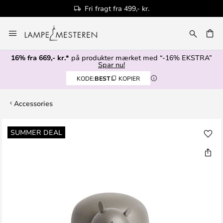
Fri fragt fra 499,- kr.
Skip
to
Content
16% fra 669,- kr.*
på produkter mærket med “-16% EKSTRA”
Spar nu!
KODE:
BEST
KOPIER
Accessories
Gå
SUMMER DEAL
til
slutningen
af
billedgalleriet