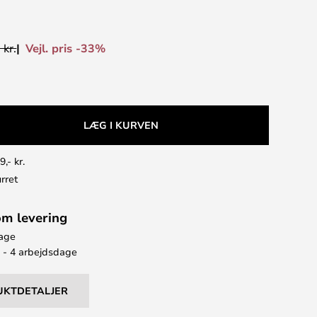
Vejl. pris -33%
 kr.
LÆG I KURVEN
9,- kr.
rret
om levering
bage
2 - 4 arbejdsdage
UKTDETALJER