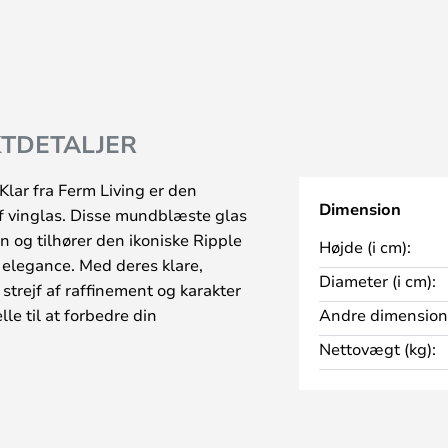
TDETALJER
lar fra Ferm Living er den
Dimension
 af vinglas. Disse mundblæste glas
 og tilhører den ikoniske Ripple
Højde (i cm):
se elegance. Med deres klare,
Diameter (i cm):
t strejf af raffinement og karakter
le til at forbedre din
Andre dimension
 et glas alene eller sammen med
Nettovægt (kg):
 glas, kombinerer de skønhed
dighed gør dem velegnede til både
er. Med en volumen på 32,5 cl er
lingsrødvin. Desuden er de