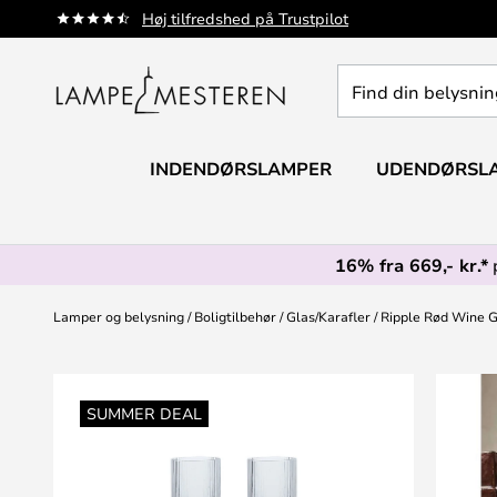
Skip
Høj tilfredshed på Trustpilot
to
Content
Find
din
belysning
INDENDØRSLAMPER
UDENDØRSL
16% fra 669,- kr.*
Lamper og belysning
Boligtilbehør
Glas/Karafler
Ripple Rød Wine Gl
Gå
til
SUMMER DEAL
slutningen
af