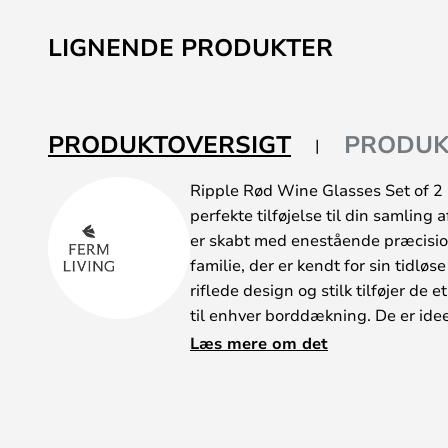
LIGNENDE PRODUKTER
PRODUKTOVERSIGT
PRODUK
Ripple Rød Wine Glasses Set of 2 K
perfekte tilføjelse til din samling
er skabt med enestående præcision
familie, der er kendt for sin tidlø
riflede design og stilk tilføjer de e
til enhver borddækning. De er ideel
vinoplevelse, uanset om du nyder
Læs mere om det
gæster. Fremstillet af mundblæst
med funktionalitet, og deres alsi
hverdagsbrug og særlige lejlighed
de perfekte til at servere din ynd