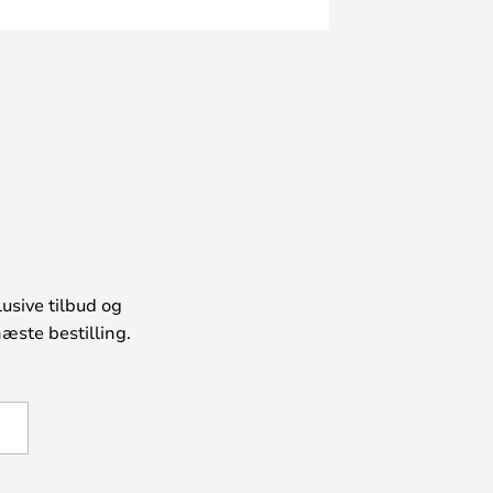
usive tilbud og
æste bestilling.
U