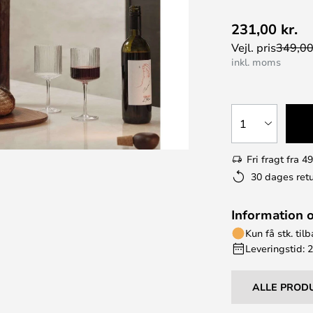
231,00 kr.
Vejl. pris
349,00
inkl. moms
1
Fri fragt fra 49
30 dages retu
Information 
Kun få stk. til
Leveringstid: 
ALLE PROD