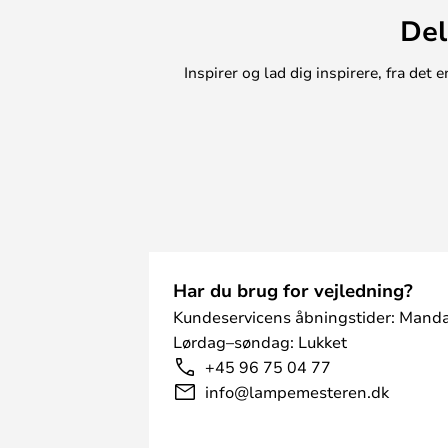
registrerede designglas nemme at 
Del
opvaskemaskine. Gør din vinoplev
disse elegante glas.
Inspirer og lad dig inspirere, fra de
Har du brug for vejledning?
Kundeservicens åbningstider: Manda
Lørdag–søndag: Lukket
+45 96 75 04 77
info@lampemesteren.dk