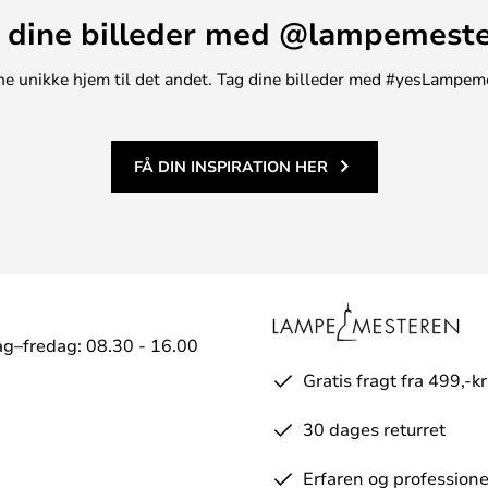
vedligeholde, da de tåler
 dine billeder med @lampemest
else endnu mere speciel med
t ene unikke hjem til det andet. Tag dine billeder med #yesLampem
FÅ DIN INSPIRATION HER
g–fredag: 08.30 - 16.00
Gratis fragt fra 499,-kr
30 dages returret
Erfaren og professione