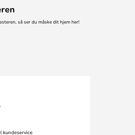
eren
esteren, så ser du måske dit hjem her!
.
l kundeservice