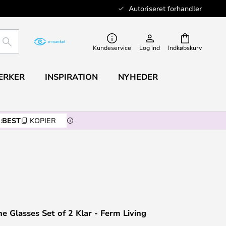
Autoriseret forhandler
SØG
Kundeservice
Log ind
Indkøbskurv
ÆRKER
INSPIRATION
NYHEDER
:
BEST
KOPIER
e Glasses Set of 2 Klar - Ferm Living