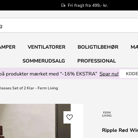
Fri fragt fra 499,- kr.
AMPER
VENTILATORER
BOLIGTILBEHØR
M
SOMMERUDSALG
PROFESSIONAL
på produkter mærket med “-16% EKSTRA”
Spar nu!
KODE
asses Set of 2 Klar - Ferm Living
Ripple Rød Win