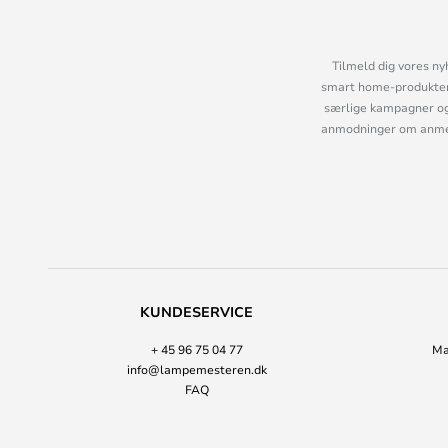
Tilmeld dig vores ny
smart home-produkter 
særlige kampagner og
anmodninger om anmelde
KUNDESERVICE
+ 45 96 75 04 77
Ma
info@lampemesteren.dk
FAQ