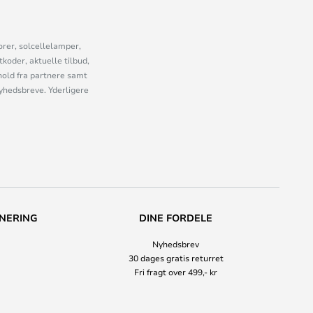
orer, solcellelamper,
oder, aktuelle tilbud,
old fra partnere samt
nyhedsbreve. Yderligere
NERING
DINE FORDELE
Nyhedsbrev
30 dages gratis returret
Fri fragt over 499,- kr