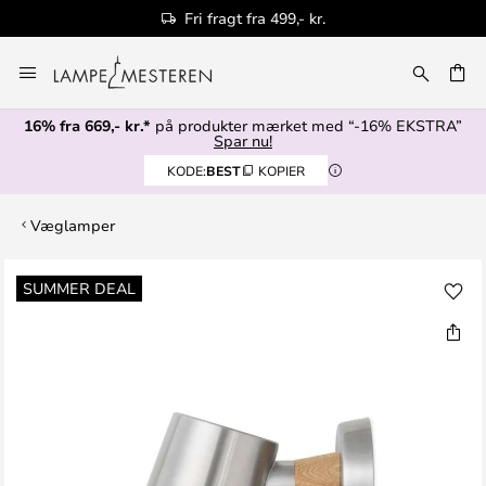
Fri fragt fra 499,- kr.
Skip
to
Content
16% fra 669,- kr.*
på produkter mærket med “-16% EKSTRA”
Spar nu!
KODE:
BEST
KOPIER
Væglamper
Gå
SUMMER DEAL
til
slutningen
af
billedgalleriet