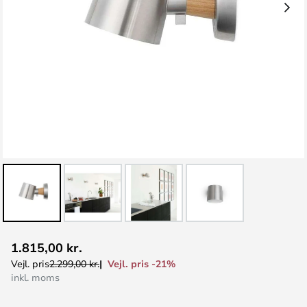
Gå
1.815,00 kr.
til
Vejl. pris -21%
Vejl. pris
2.299,00 kr.
starten
inkl. moms
af
billedgalleriet