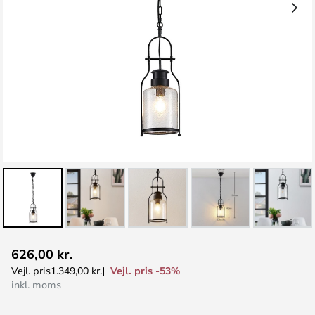
Gå
626,00 kr.
til
Vejl. pris -53%
Vejl. pris
1.349,00 kr.
starten
inkl. moms
af
billedgalleriet