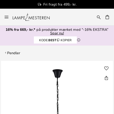
Fri fragt fra 499,- kr.
Skip
to
Content
16% fra 669,- kr.*
på produkter mærket med “-16% EKSTRA”
Spar nu!
KODE:
BEST
KOPIER
Pendler
Gå
til
slutningen
af
billedgalleriet