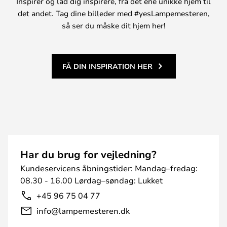
Inspirer og lad dig inspirere, fra det ene unikke hjem til
det andet. Tag dine billeder med #yesLampemesteren,
så ser du måske dit hjem her!
FÅ DIN INSPIRATION HER
Har du brug for vejledning?
Kundeservicens åbningstider: Mandag–fredag:
08.30 - 16.00 Lørdag–søndag: Lukket
+45 96 75 04 77
info@lampemesteren.dk