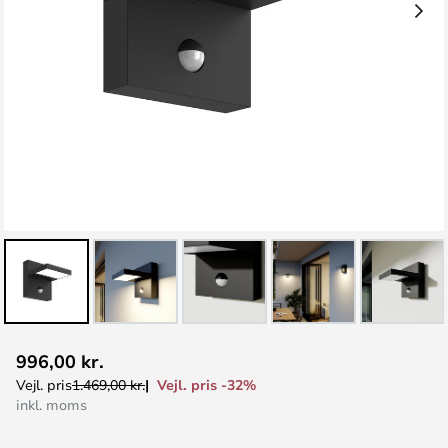
Gå
996,00 kr.
til
Vejl. pris -32%
Vejl. pris
1.469,00 kr.
starten
inkl. moms
af
billedgalleriet