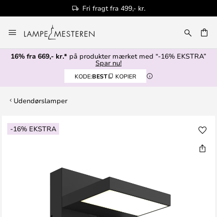
Fri fragt fra 499,- kr.
Skip
to
Content
16% fra 669,- kr.*
på produkter mærket med “-16% EKSTRA”
Spar nu!
KODE:
BEST
KOPIER
Udendørslamper
Gå
-16% EKSTRA
til
slutningen
af
billedgalleriet