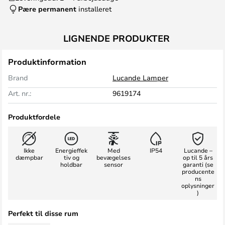
Pære permanent
installeret
LIGNENDE PRODUKTER
Produktinformation
Brand
Lucande Lamper
Art. nr.:
9619174
Produktfordele
Ikke
Energieffek
Med
IP54
Lucande –
dæmpbar
tiv og
bevægelses
op til 5 års
holdbar
sensor
garanti (se
producente
ns
oplysninger
)
Perfekt til disse rum