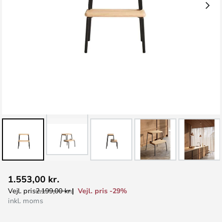
Gå
1.553,00 kr.
til
Vejl. pris -29%
Vejl. pris
2.199,00 kr.
starten
inkl. moms
af
billedgalleriet