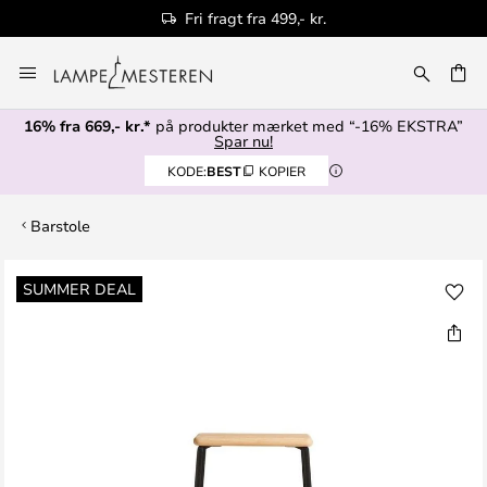
Fri fragt fra 499,- kr.
Skip
to
Content
16% fra 669,- kr.*
på produkter mærket med “-16% EKSTRA”
Spar nu!
KODE:
BEST
KOPIER
Barstole
Gå
SUMMER DEAL
til
slutningen
af
billedgalleriet