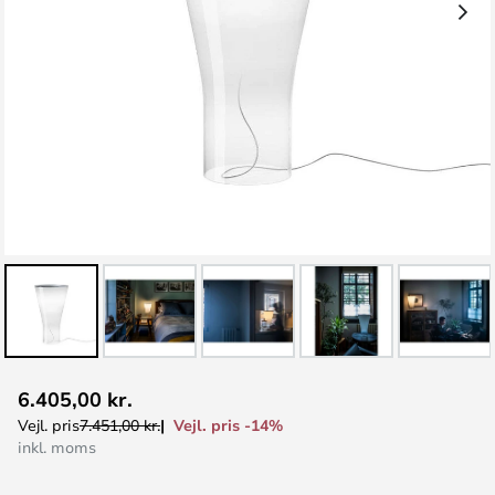
Gå
6.405,00 kr.
til
Vejl. pris -14%
Vejl. pris
7.451,00 kr.
starten
inkl. moms
af
billedgalleriet