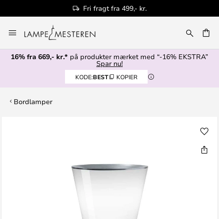
Fri fragt fra 499,- kr.
Skip
to
Content
16% fra 669,- kr.*
på produkter mærket med “-16% EKSTRA”
Spar nu!
KODE:
BEST
KOPIER
Bordlamper
Gå
til
slutningen
af
billedgalleriet