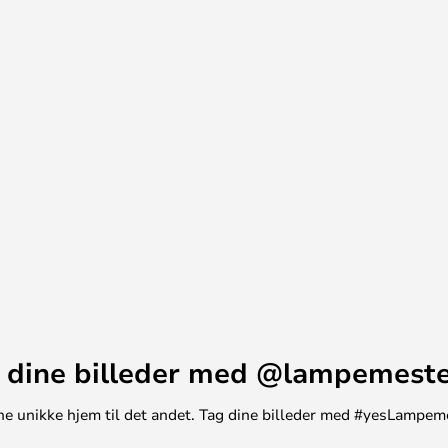
dbydende atmosfære. David
e design og høje kvalitet, hvilket
i både stil og funktionalitet.
 dine billeder med @lampemest
t ene unikke hjem til det andet. Tag dine billeder med #yesLampem