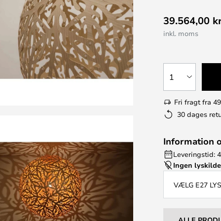
39.564,00 kr
inkl. moms
1
Fri fragt fra 49
30 dages retu
Information 
Leveringstid: 4
Ingen lyskild
VÆLG E27 LY
ALLE PROD