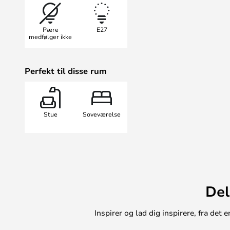
behageligt lys, der skaber en in
Trubridge er kendt for sit innovativ
Pære
E27
gør denne pendel til en investering 
medfølger ikke
Perfekt til disse rum
Stue
Soveværelse
Del
Inspirer og lad dig inspirere, fra de