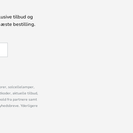
usive tilbud og
æste bestilling.
U
orer, solcellelamper,
oder, aktuelle tilbud,
old fra partnere samt
nyhedsbreve. Yderligere