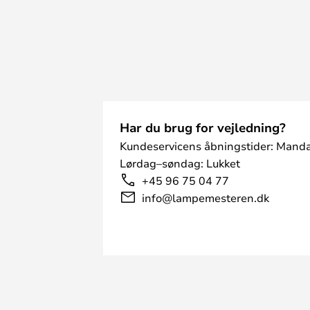
Har du brug for vejledning?
Kundeservicens åbningstider: Manda
Lørdag–søndag: Lukket
+45 96 75 04 77
info@lampemesteren.dk