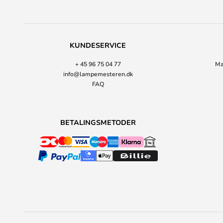
KUNDESERVICE
+ 45 96 75 04 77
Ma
info@lampemesteren.dk
FAQ
BETALINGSMETODER