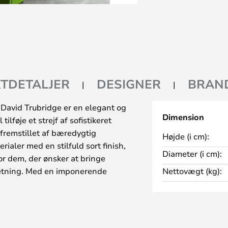
TDETALJER
DESIGNER
BRAN
 David Trubridge er en elegant og
Dimension
ilføje et strejf af sofistikeret
 fremstillet af bæredygtig
Højde (i cm):
ialer med en stilfuld sort finish,
Diameter (i cm):
for dem, der ønsker at bringe
retning. Med en imponerende
Nettovægt (kg):
ber denne lampe en
ere som et centralt element i
 den over spisebordet, i stuen
 Pendel give et blødt og