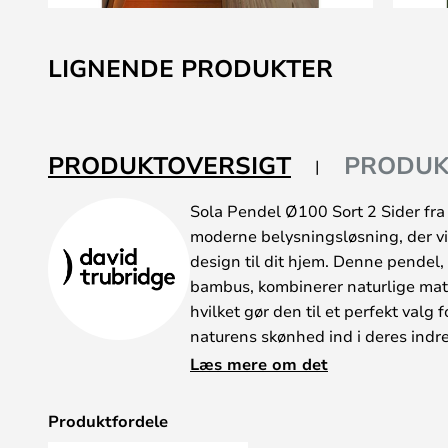
Gå
til
LIGNENDE PRODUKTER
starten
af
billedgalleriet
PRODUKTOVERSIGT
PRODUK
Sola Pendel Ø100 Sort 2 Sider fra
moderne belysningsløsning, der vil t
design til dit hjem. Denne pendel,
bambus, kombinerer naturlige mater
hvilket gør den til et perfekt valg 
naturens skønhed ind i deres ind
højde og diameter på 100 cm ska
Læs mere om det
iøjnefaldende effekt, der kan fung
ethvert rum. Uanset om du placerer
Produktfordele
eller i en rummelig entré, vil Sola