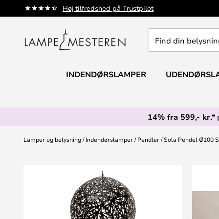
Skip
Høj tilfredshed på Trustpilot
to
Content
Find
din
belysning
INDENDØRSLAMPER
UDENDØRSL
14% fra 599,- kr.*
Lamper og belysning
Indendørslamper
Pendler
Sola Pendel Ø100 So
Gå
til
slutningen
af