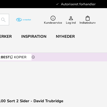
Autoriseret forhandler
SØG
Kundeservice
Log ind
Indkøbskurv
ÆRKER
INSPIRATION
NYHEDER
:
BEST
KOPIER
00 Sort 2 Sider - David Trubridge