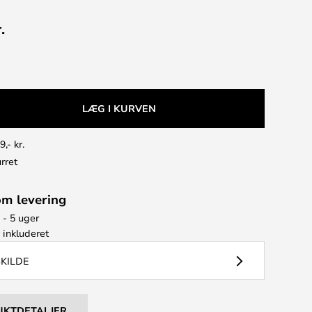
.
LÆG I KURVEN
9,- kr.
rret
om levering
 - 5 uger
e
inkluderet
SKILDE
UKTDETALJER