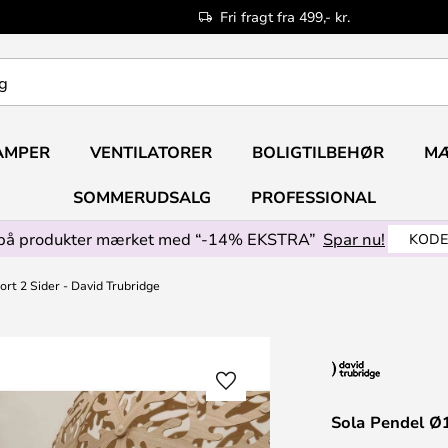
Fri fragt fra 499,- kr.
AMPER
VENTILATORER
BOLIGTILBEHØR
M
SOMMERUDSALG
PROFESSIONAL
på produkter mærket med “-14% EKSTRA”
Spar nu!
KODE
rt 2 Sider - David Trubridge
Sola Pendel Ø1