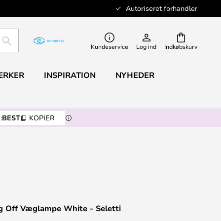
Autoriseret forhandler
SØG
Kundeservice
Log ind
Indkøbskurv
ÆRKER
INSPIRATION
NYHEDER
:
BEST
KOPIER
g Off Væglampe White - Seletti