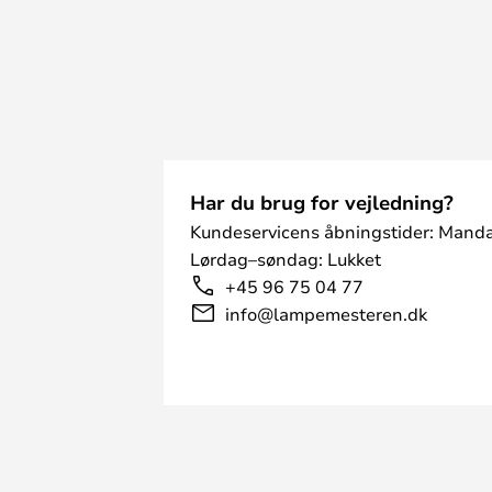
Har du brug for vejledning?
Kundeservicens åbningstider: Manda
Lørdag–søndag: Lukket
+45 96 75 04 77
info@lampemesteren.dk