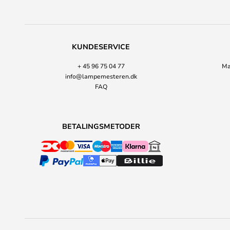
KUNDESERVICE
+ 45 96 75 04 77
Ma
info@lampemesteren.dk
FAQ
BETALINGSMETODER