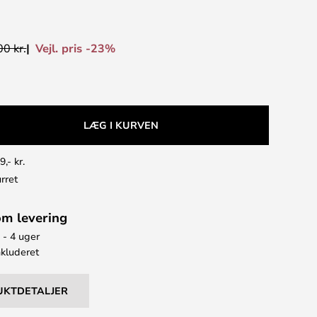
Vejl. pris -23%
0 kr.
LÆG I KURVEN
9,- kr.
rret
om levering
 - 4 uger
kluderet
UKTDETALJER