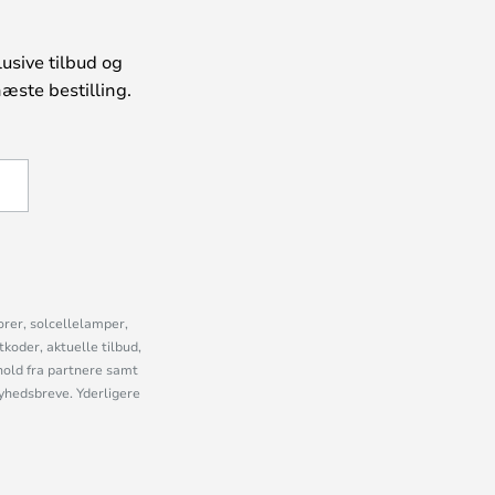
usive tilbud og
æste bestilling.
U
orer, solcellelamper,
oder, aktuelle tilbud,
old fra partnere samt
nyhedsbreve. Yderligere