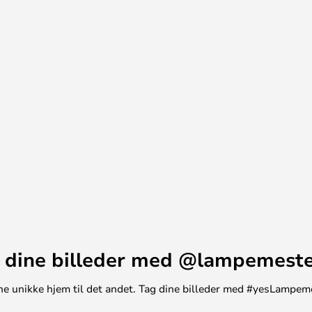
 det nemlig spurvens farve, der
 hun. Er det så dyrplageri, at have
 Nej, tvært imod! Spurve bosætter
etrækker at bo tæt op af os. Men
så hvorfor ikke investere i to
 dine billeder med @lampemest
t ene unikke hjem til det andet. Tag dine billeder med #yesLampem