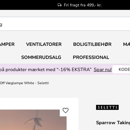
Fri fragt fra 499,- kr.
AMPER
VENTILATORER
BOLIGTILBEHØR
M
SOMMERUDSALG
PROFESSIONAL
på produkter mærket med “-16% EKSTRA”
Spar nu!
KODE
Off Væglampe White - Seletti
Sparrow Takin