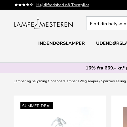
Skip
Høj tilfredshed på Trustpilot
to
Content
Find
din
belysning
INDENDØRSLAMPER
UDENDØRSL
16% fra 669,- kr.*
Lamper og belysning
Indendørslamper
Væglamper
Sparrow Taking 
Gå
til
SUMMER DEAL
slutningen
af