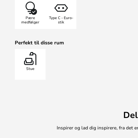
hanner eller hunner – i naturen er
afslører, om det er en han eller en
Pære
Type C - Euro-
en spurv til at bo i indretningen?
medfølger
stik
sig altid tæt på mennesker, og for
husk, at spurven er et socialt dyr – 
Perfekt til disse rum
Sparrow-lamper fra Seletti?
Stue
Del
Inspirer og lad dig inspirere, fra de