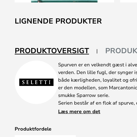
Gå
til
LIGNENDE PRODUKTER
starten
af
billedgalleriet
PRODUKTOVERSIGT
PRODUK
Spurven er en velkendt gæst i alve
verden. Den lille fugl, der synger
både kærligheden, loyalitet og ofri
er den modellen, som Marcantonio
smukke Sparrow serie.
Serien består af en flok af spurve,
belysningen i dit hjem. Den ene lø
Læs mere om det
væggen, og den anden som bordlam
der alle er skabt i epoxy resin.
Produktfordele
Fordi fuglene fra Seletti er hvide