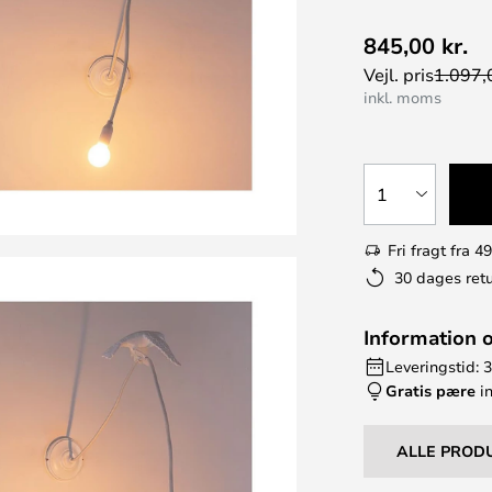
845,00 kr.
Vejl. pris
1.097,0
inkl. moms
1
Fri fragt fra 49
30 dages retu
Information 
Leveringstid: 3
Gratis pære
in
ALLE PROD