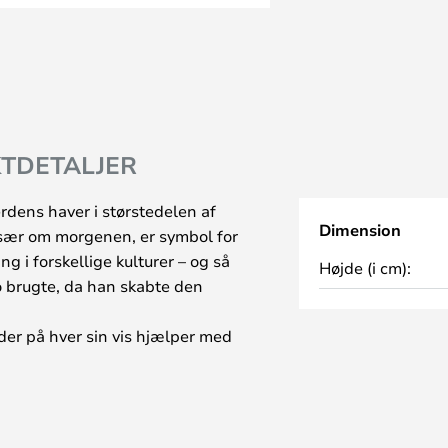
TDETALJER
rdens haver i størstedelen af
Dimension
 især om morgenen, er symbol for
ng i forskellige kulturer – og så
Højde (i cm):
 brugte, da han skabte den
 der på hver sin vis hjælper med
fter en pære på en ledning fra
pe. Serien består af seks fugle,
, bestemmer du selv om det er