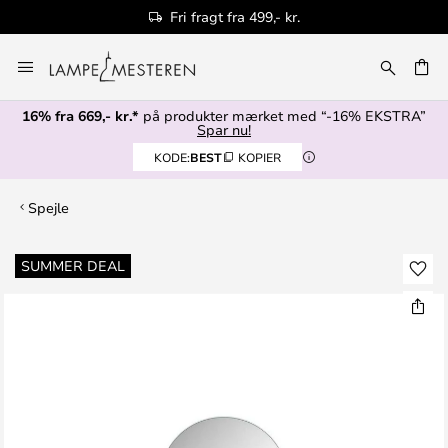
Fri fragt fra 499,- kr.
Skip
to
Content
16% fra 669,- kr.*
på produkter mærket med “-16% EKSTRA”
Spar nu!
KODE:
BEST
KOPIER
Spejle
Gå
SUMMER DEAL
til
slutningen
af
billedgalleriet