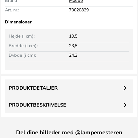
Brand
Moebe
Art. nr.:
70020829
Dimensioner
Højde (i cm):
10,5
Bredde (i cm):
23,5
Dybde (i cm):
24,2
PRODUKTDETALJER
PRODUKTBESKRIVELSE
Del dine billeder med @lampemesteren