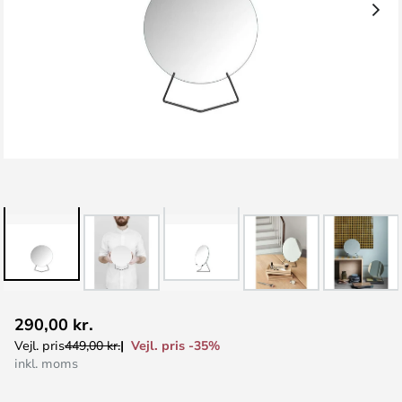
Gå
290,00 kr.
til
Vejl. pris -35%
Vejl. pris
449,00 kr.
starten
inkl. moms
af
billedgalleriet