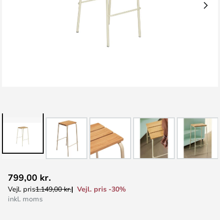
Gå
799,00 kr.
til
Vejl. pris -30%
Vejl. pris
1.149,00 kr.
starten
inkl. moms
af
billedgalleriet