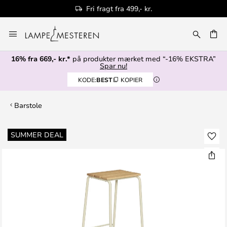
Fri fragt fra 499,- kr.
Skip
to
Content
16% fra 669,- kr.*
på produkter mærket med “-16% EKSTRA”
Spar nu!
KODE:
BEST
KOPIER
Barstole
Gå
SUMMER DEAL
til
slutningen
af
billedgalleriet