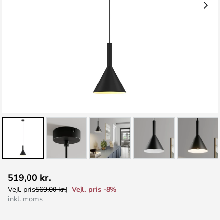
Gå
519,00 kr.
til
Vejl. pris -8%
Vejl. pris
569,00 kr.
starten
inkl. moms
af
billedgalleriet