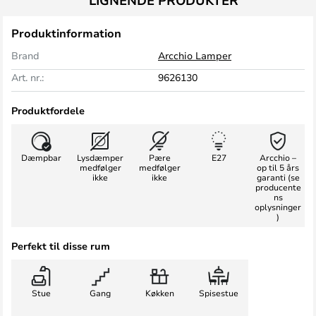
LIGNENDE PRODUKTER
Produktinformation
Brand
Arcchio Lamper
Art. nr.:
9626130
Produktfordele
Dæmpbar
Lysdæmper
Pære
E27
Arcchio –
medfølger
medfølger
op til 5 års
ikke
ikke
garanti (se
producente
ns
oplysninger
)
Perfekt til disse rum
Stue
Gang
Køkken
Spisestue