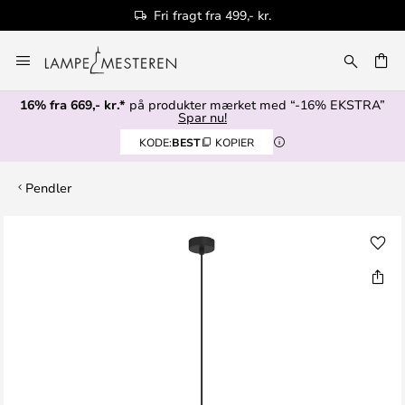
Fri fragt fra 499,- kr.
Skip
to
Content
16% fra 669,- kr.*
på produkter mærket med “-16% EKSTRA”
Spar nu!
KODE:
BEST
KOPIER
Pendler
Gå
til
slutningen
af
billedgalleriet