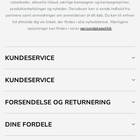
rabatkoder, aktuelle tilbud, særlige kampagner og kampagnepriser,
produktanbefalinger og nyheder. Derudover kan vi sende indhold fra
partnere samt anmodninger om anmeldelser af dit køb. Du kan til enhver
tid afmelde dig via linket, der findes i alle nyhedsbreve. Yderligere
oplysninger kan findes i vores
persondatapolitik
.
KUNDESERVICE
KUNDESERVICE
FORSENDELSE OG RETURNERING
DINE FORDELE