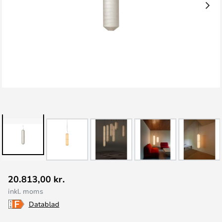
Gå
20.813,00 kr.
til
inkl. moms
starten
Datablad
af
billedgalleriet