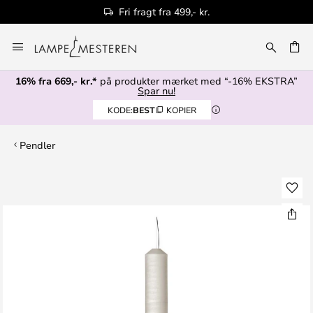
Fri fragt fra 499,- kr.
Skip
to
Content
16% fra 669,- kr.*
på produkter mærket med “-16% EKSTRA”
Spar nu!
KODE:
BEST
KOPIER
Pendler
Gå
til
slutningen
af
billedgalleriet