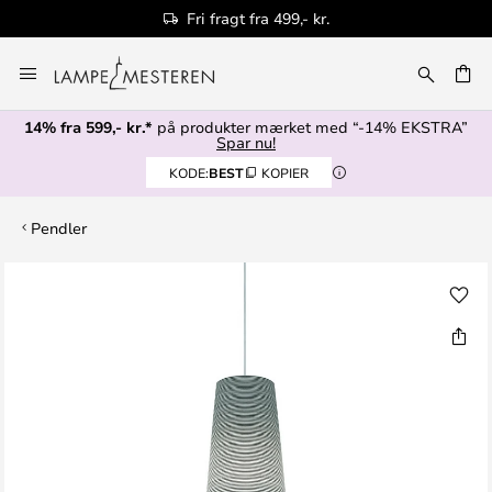
Fri fragt fra 499,- kr.
Skip
to
Content
14% fra 599,- kr.*
på produkter mærket med “-14% EKSTRA”
Spar nu!
KODE:
BEST
KOPIER
Pendler
Gå
til
slutningen
af
billedgalleriet