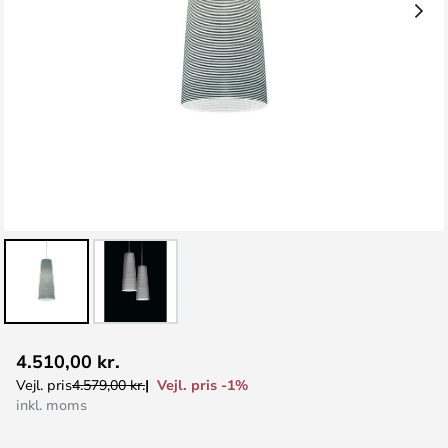
Gå
4.510,00 kr.
til
Vejl. pris -1%
Vejl. pris
4.579,00 kr.
starten
inkl. moms
af
billedgalleriet