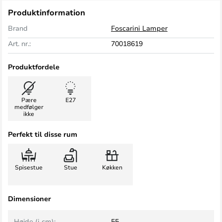
Produktinformation
Brand
Foscarini Lamper
Art. nr.:
70018619
Produktfordele
Pære
E27
medfølger
ikke
Perfekt til disse rum
Spisestue
Stue
Køkken
Dimensioner
Højde (i cm):
55