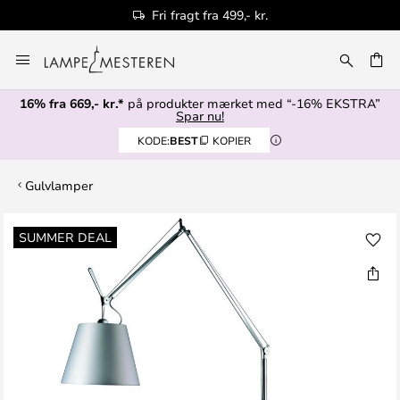
Fri fragt fra 499,- kr.
Skip
to
Content
16% fra 669,- kr.*
på produkter mærket med “-16% EKSTRA”
Spar nu!
KODE:
BEST
KOPIER
Gulvlamper
Gå
SUMMER DEAL
til
slutningen
af
billedgalleriet