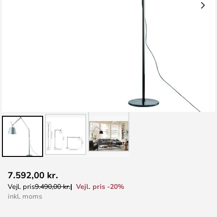
Gå
7.592,00 kr.
til
Vejl. pris -20%
Vejl. pris
9.490,00 kr.
starten
inkl. moms
af
billedgalleriet