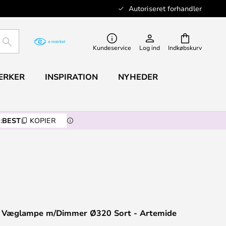
Autoriseret forhandler
SØG
Kundeservice
Log ind
Indkøbskurv
ÆRKER
INSPIRATION
NYHEDER
:
BEST
KOPIER
 Væglampe m/Dimmer Ø320 Sort - Artemide