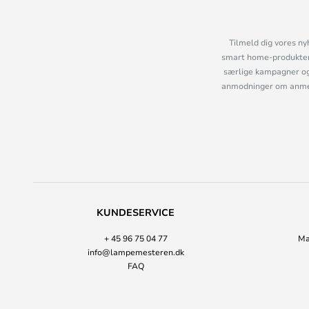
Tilmeld dig vores ny
smart home-produkter 
særlige kampagner og
anmodninger om anmelde
KUNDESERVICE
+ 45 96 75 04 77
Ma
info@lampemesteren.dk
FAQ