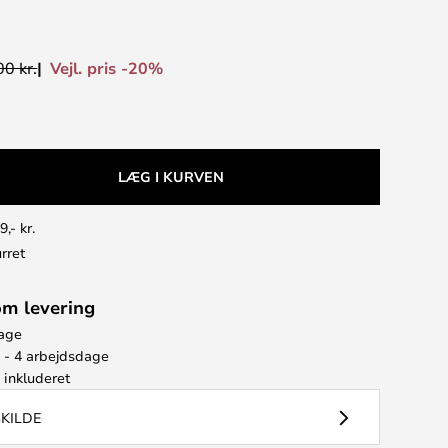
Vejl. pris -20%
0 kr.
LÆG I KURVEN
9,- kr.
rret
om levering
bage
2 - 4 arbejdsdage
e
inkluderet
SKILDE