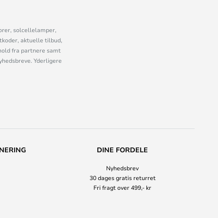
orer, solcellelamper,
oder, aktuelle tilbud,
old fra partnere samt
nyhedsbreve. Yderligere
NERING
DINE FORDELE
Nyhedsbrev
30 dages gratis returret
Fri fragt over 499,- kr