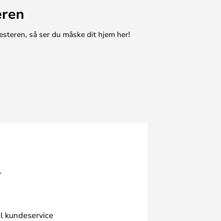
eren
esteren, så ser du måske dit hjem her!
.
l kundeservice