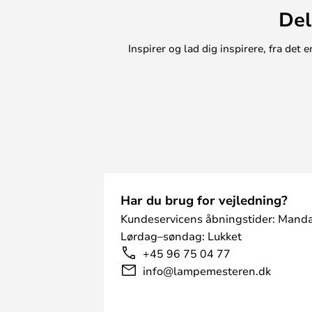
Del
Inspirer og lad dig inspirere, fra de
Har du brug for vejledning?
Kundeservicens åbningstider: Manda
Lørdag–søndag: Lukket
+45 96 75 04 77
info@lampemesteren.dk