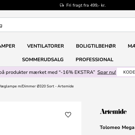
Fri fragt fra 499,- kr.
AMPER
VENTILATORER
BOLIGTILBEHØR
M
SOMMERUDSALG
PROFESSIONAL
på produkter mærket med “-16% EKSTRA”
Spar nu!
KODE
Væglampe m/Dimmer Ø320 Sort - Artemide
Tolomeo Mega