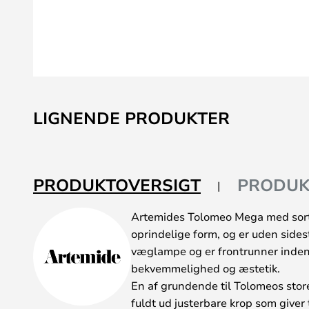
Gå
til
LIGNENDE PRODUKTER
starten
af
billedgalleriet
PRODUKTOVERSIGT
PRODUK
Artemides Tolomeo Mega med sort 
oprindelige form, og er uden sid
væglampe og er frontrunner inden 
bekvemmelighed og æstetik.
En af grundende til Tolomeos store 
fuldt ud justerbare krop som giver t