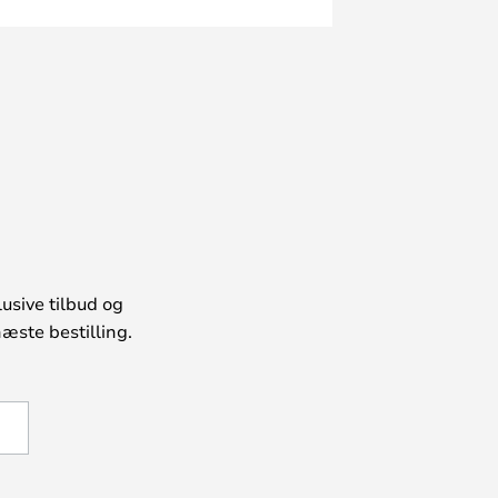
usive tilbud og
æste bestilling.
U