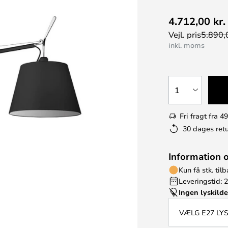
4.712,00 kr.
Vejl. pris
5.890,0
inkl. moms
1
Fri fragt fra 49
30 dages retu
Information 
Kun få stk. til
Leveringstid: 
Ingen lyskild
VÆLG E27 LY