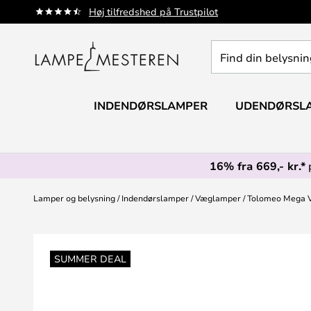
Skip
Høj tilfredshed på Trustpilot
to
Content
Find
din
belysning
INDENDØRSLAMPER
UDENDØRSL
16% fra 669,- kr.*
Lamper og belysning
Indendørslamper
Væglamper
Tolomeo Mega 
Gå
til
SUMMER DEAL
slutningen
af