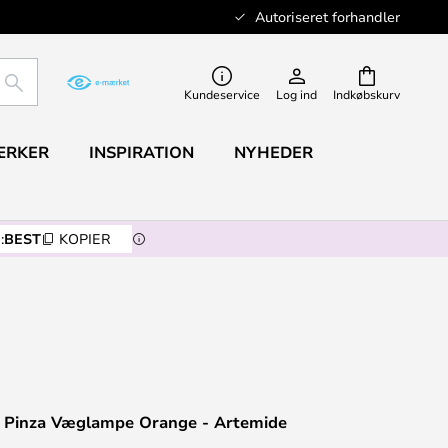
Autoriseret forhandler
SØG
Kundeservice
Log ind
Indkøbskurv
ÆRKER
INSPIRATION
NYHEDER
:
BEST
KOPIER
 Pinza Væglampe Orange - Artemide