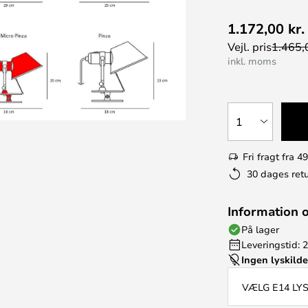
1.172,00 kr.
Vejl. pris
1.465,0
inkl. moms
1
Fri fragt fra 49
30 dages retu
Information 
På lager
Leveringstid: 
Ingen lyskild
VÆLG E14 LY