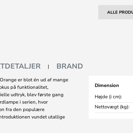
ALLE PROD
TDETALJER
BRAND
range er blot én ud af mange
Dimension
kus på funktionalitet,
rielle udtryk, blev første gang
Højde (i cm):
rdlampe i serien, hvor
Nettovægt (kg):
ion fra den populære
ntroduktionen vundet utallige
lær lampe over hele verden – både