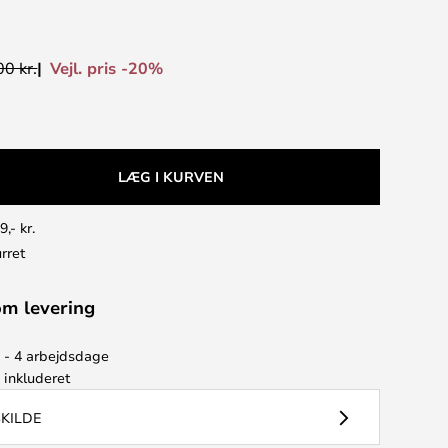
Vejl. pris -20%
0 kr.
LÆG I KURVEN
9,- kr.
rret
om levering
2 - 4 arbejdsdage
e
inkluderet
SKILDE