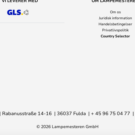
VI LEVERER MED
OM LAMPEMESTER
Om os
Juridisk information
Handelsbetingelser
Privatlivspolitik
Country Selector
Rabanusstraße 14-16
36037 Fulda
+ 45 96 75 04 77
© 2026 Lampemesteren GmbH