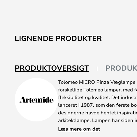
LIGNENDE PRODUKTER
PRODUKTOVERSIGT
PRODUK
Tolomeo MICRO Pinza Væglampe O
forskellige Tolomeo lamper, med fo
fleksibilitet og kvalitet. Det indust
lanceret i 1987, som den første bo
designerne havde hentet inspirat
arkitektlampe. Lampen har siden i
priser og er i dag en yderst popu
Læs mere om det
i diverse hjem og på kontoret.