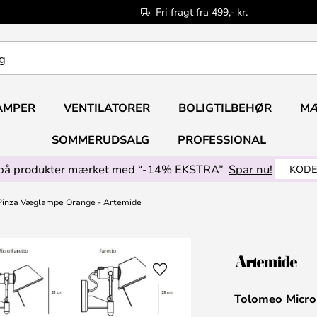
Fri fragt fra 499,- kr.
AMPER
VENTILATORER
BOLIGTILBEHØR
M
SOMMERUDSALG
PROFESSIONAL
på produkter mærket med “-14% EKSTRA”
Spar nu!
KODE
Pinza Væglampe Orange - Artemide
Tolomeo Micro