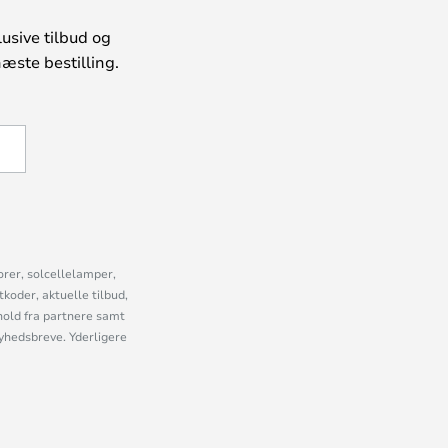
usive tilbud og
æste bestilling.
U
orer, solcellelamper,
oder, aktuelle tilbud,
old fra partnere samt
nyhedsbreve. Yderligere