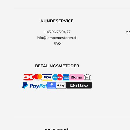
KUNDESERVICE
+ 45 96 75 04 77
Ma
info@lampemesteren.dk
FAQ
BETALINGSMETODER