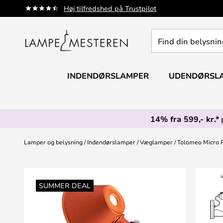
Skip
Høj tilfredshed på Trustpilot
to
Content
Find
din
belysning
INDENDØRSLAMPER
UDENDØRSL
14% fra 599,- kr.*
Lamper og belysning
Indendørslamper
Væglamper
Tolomeo Micro 
Gå
til
SUMMER DEAL
slutningen
af