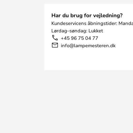
Har du brug for vejledning?
Kundeservicens åbningstider: Manda
Lørdag–søndag: Lukket
+45 96 75 04 77
info@lampemesteren.dk