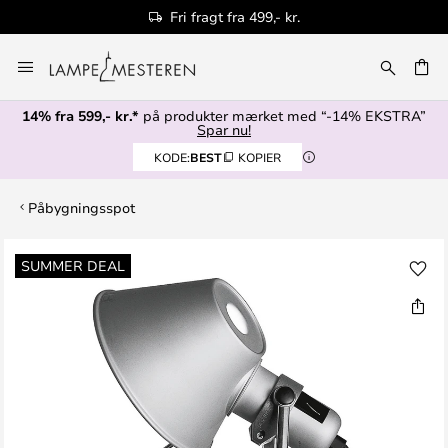
Fri fragt fra 499,- kr.
Skip
to
Content
14% fra 599,- kr.*
på produkter mærket med “-14% EKSTRA”
Spar nu!
KODE:
BEST
KOPIER
Påbygningsspot
Gå
SUMMER DEAL
til
slutningen
af
billedgalleriet