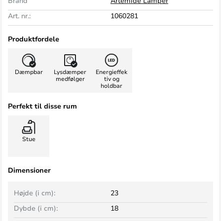
Brand
Artemide Lamper
Art. nr.:
1060281
Produktfordele
Dæmpbar
Lysdæmper
Energieffek
medfølger
tiv og
holdbar
Perfekt til disse rum
Stue
Dimensioner
Højde (i cm):
23
Dybde (i cm):
18