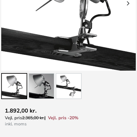
Gå
1.892,00 kr.
til
Vejl. pris -20%
Vejl. pris
2.365,00 kr.
starten
inkl. moms
af
billedgalleriet