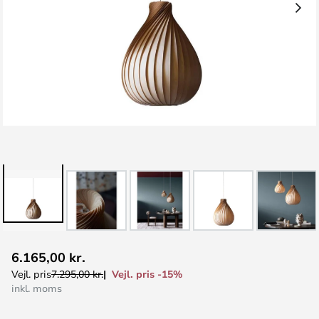
Gå
6.165,00 kr.
til
Vejl. pris -15%
Vejl. pris
7.295,00 kr.
starten
inkl. moms
af
billedgalleriet