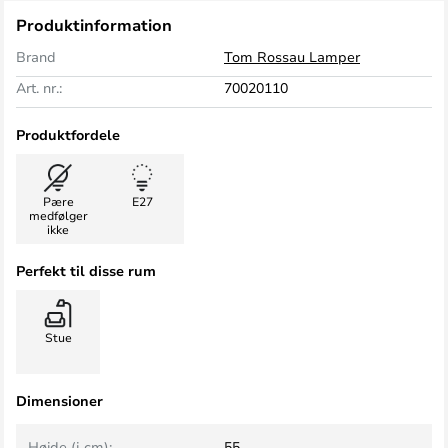
Produktinformation
Brand
Tom Rossau Lamper
Art. nr.:
70020110
Produktfordele
Pære
E27
medfølger
ikke
Perfekt til disse rum
Stue
Dimensioner
Højde (i cm):
55