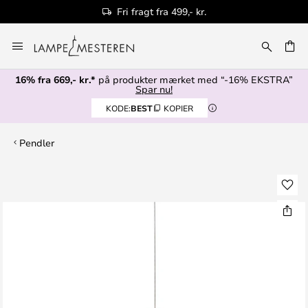
Fri fragt fra 499,- kr.
Skip
to
Content
16% fra 669,- kr.*
på produkter mærket med “-16% EKSTRA”
Spar nu!
KODE:
BEST
KOPIER
Pendler
Gå
til
slutningen
af
billedgalleriet