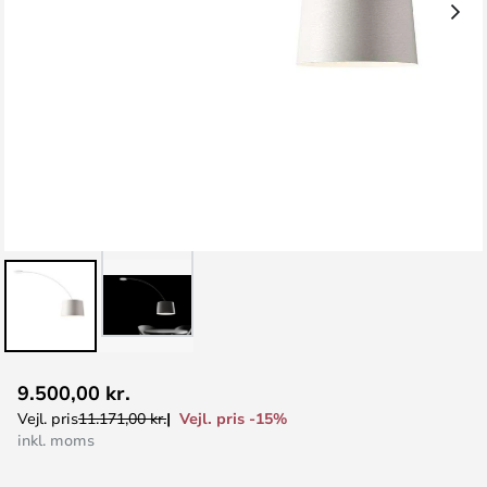
Gå
9.500,00 kr.
til
Vejl. pris -15%
Vejl. pris
11.171,00 kr.
starten
inkl. moms
af
billedgalleriet