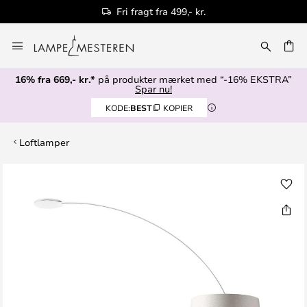
Fri fragt fra 499,- kr.
Skip
to
Content
16% fra 669,- kr.*
på produkter mærket med “-16% EKSTRA”
Spar nu!
KODE:
BEST
KOPIER
Loftlamper
Gå
til
slutningen
af
billedgalleriet