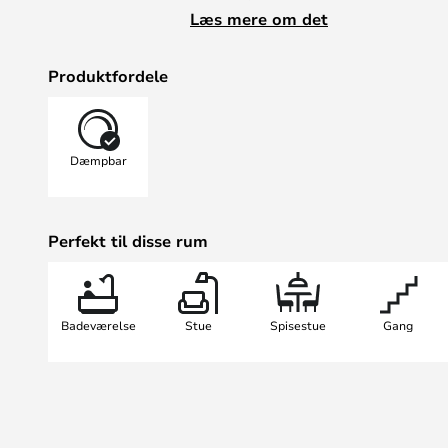
du med din normale stikkontakt ka
Læs mere om det
lysstyrke efter behov. Med et enkelt
tænde med en specifik styrke, og 
Produktfordele
lige akkurat det lys, situationen ka
Dæmpbar
Perfekt til disse rum
Badeværelse
Stue
Spisestue
Gang