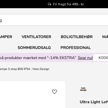
Fri fragt fra 499,- kr.
AMPER
VENTILATORER
BOLIGTILBEHØR
M
SOMMERUDSALG
PROFESSIONAL
på produkter mærket med “-14% EKSTRA”
Spar nu!
KODE
lampe 3-step Ø30 IP54 - Halo Design
Ultra Light Lo