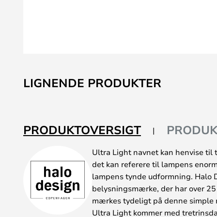
Gå
til
LIGNENDE PRODUKTER
starten
af
billedgalleriet
PRODUKTOVERSIGT
PRODUK
Ultra Light navnet kan henvise til
det kan referere til lampens enormt
lampens tynde udformning. Halo D
belysningsmærke, der har over 25 
mærkes tydeligt på denne simple 
Ultra Light kommer med tretrinsdæm