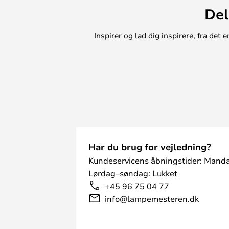
Del
Inspirer og lad dig inspirere, fra de
Har du brug for vejledning?
Kundeservicens åbningstider: Manda
Lørdag–søndag: Lukket
+45 96 75 04 77
info@lampemesteren.dk