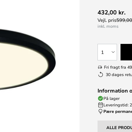
432,00 kr.
Vejl. pris
599,00
inkl. moms
1
Fri fragt fra 49
30 dages retu
Information 
På lager
Leveringstid: 
Pære perman
ALLE PROD