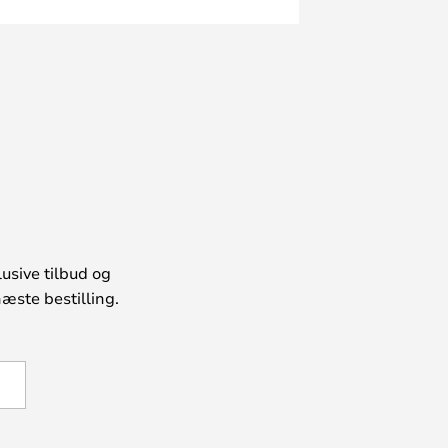
usive tilbud og
æste bestilling.
U