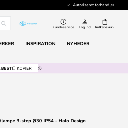
Autoriseret forhandler
SØG
Kundeservice
Log ind
Indkøbskurv
ÆRKER
INSPIRATION
NYHEDER
:
BEST
KOPIER
ftlampe 3-step Ø30 IP54 - Halo Design