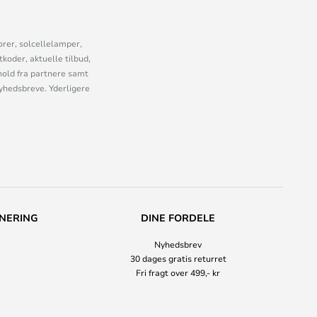
orer, solcellelamper,
oder, aktuelle tilbud,
old fra partnere samt
nyhedsbreve. Yderligere
NERING
DINE FORDELE
Nyhedsbrev
30 dages gratis returret
Fri fragt over 499,- kr