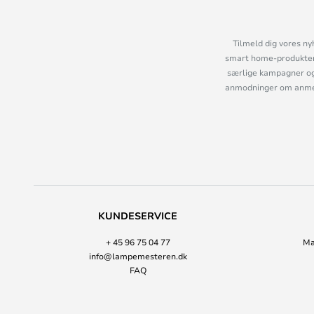
Tilmeld dig vores ny
smart home-produkter 
særlige kampagner og
anmodninger om anmelde
KUNDESERVICE
+ 45 96 75 04 77
Ma
info@lampemesteren.dk
FAQ