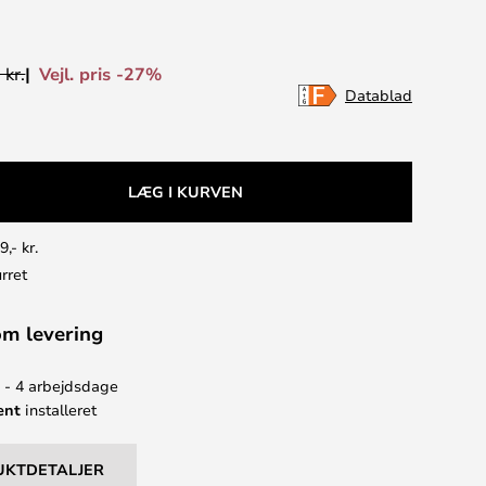
Vejl. pris -27%
 kr.
Datablad
LÆG I KURVEN
9,- kr.
rret
om levering
2 - 4 arbejdsdage
ent
installeret
UKTDETALJER