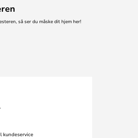
eren
esteren, så ser du måske dit hjem her!
.
l kundeservice