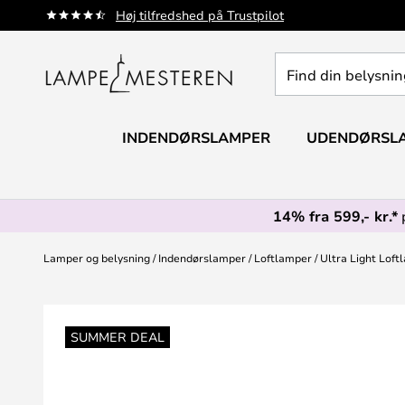
Skip
Høj tilfredshed på Trustpilot
to
Content
Find
din
belysning
INDENDØRSLAMPER
UDENDØRSL
14% fra 599,- kr.*
Lamper og belysning
Indendørslamper
Loftlamper
Ultra Light Loft
Gå
til
SUMMER DEAL
slutningen
af