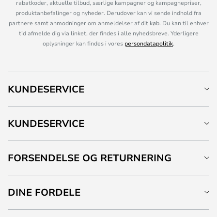
rabatkoder, aktuelle tilbud, særlige kampagner og kampagnepriser,
produktanbefalinger og nyheder. Derudover kan vi sende indhold fra
partnere samt anmodninger om anmeldelser af dit køb. Du kan til enhver
tid afmelde dig via linket, der findes i alle nyhedsbreve. Yderligere
oplysninger kan findes i vores
persondatapolitik
.
KUNDESERVICE
KUNDESERVICE
FORSENDELSE OG RETURNERING
DINE FORDELE