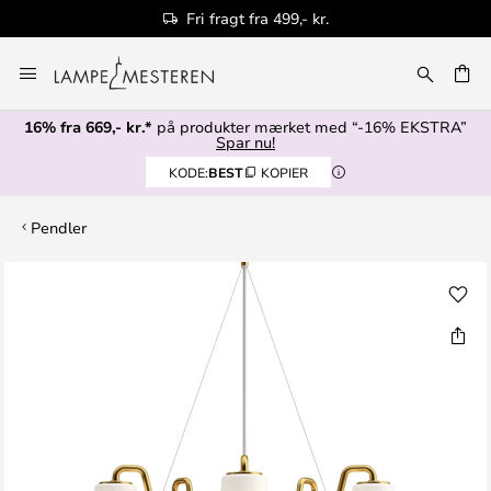
Fri fragt fra 499,- kr.
Skip
to
Content
16% fra 669,- kr.*
på produkter mærket med “-16% EKSTRA”
Spar nu!
KODE:
BEST
KOPIER
Pendler
Gå
til
slutningen
af
billedgalleriet