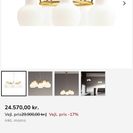
Gå
24.570,00 kr.
til
Vejl. pris -17%
Vejl. pris
29.900,00 kr.
starten
inkl. moms
af
billedgalleriet