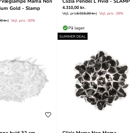
ft-/Væglampe Mama Non
Clizia Pendel L Hvid - SLAMP
4.310,00 kr.
um Gold - Slamp
Vejl. pris
6.015,00 kr.
Vejl. pris -28%
0 kr.
Vejl. pris -30%
På lager
SUMMER DEAL
mpe hvid 32 cm -
Clizia Mama Non Mama