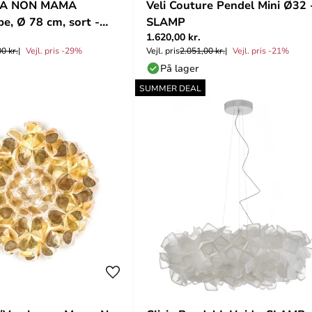
AMA NON MAMA
Veli Couture Pendel Mini Ø32 
, Ø 78 cm, sort -
SLAMP
1.620,00 kr.
0 kr.
Vejl. pris -29%
Vejl. pris
2.051,00 kr.
Vejl. pris -21%
På lager
SUMMER DEAL