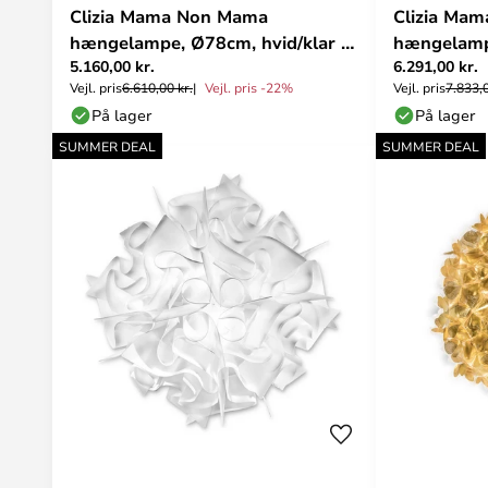
Clizia Mama Non Mama
Clizia Ma
hængelampe, Ø78cm, hvid/klar -
hængelampe
5.160,00 kr.
6.291,00 kr.
Slamp
- Slamp
Vejl. pris
6.610,00 kr.
Vejl. pris -22%
Vejl. pris
7.833,0
På lager
På lager
SUMMER DEAL
SUMMER DEAL