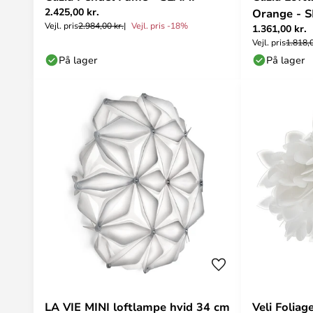
2.425,00 kr.
Orange - 
Vejl. pris
2.984,00 kr.
Vejl. pris -18%
1.361,00 kr.
Vejl. pris
1.818,0
På lager
På lager
LA VIE MINI loftlampe hvid 34 cm
Veli Folia