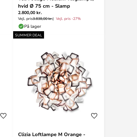
hvid Ø 75 cm - Slamp
2.800,00 kr.
Vejl. pris
3.838,00 kr.
Vejl. pris -27%
På lager
SUMMER DEAL
Clizia Loftlampe M Orange -