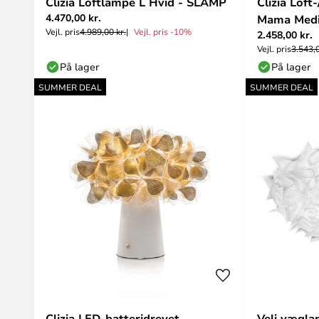
Clizia Loftlampe L Hvid - SLAMP
Clizia Lo
4.470,00 kr.
Mama Medi
Vejl. pris
4.989,00 kr.
Vejl. pris -10%
2.458,00 kr.
Vejl. pris
3.543,0
På lager
På lager
SUMMER DEAL
SUMMER DEAL
Clizia LED-batteridrevet
Veli vægla