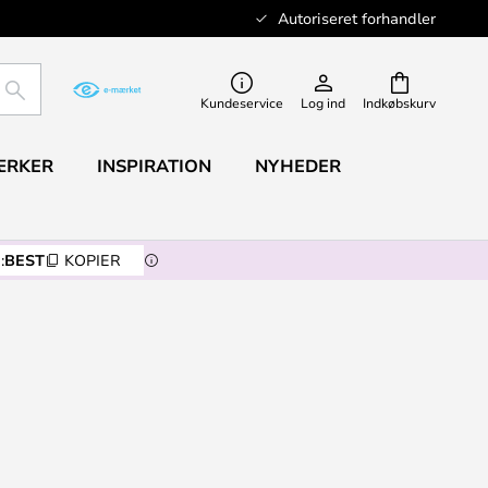
Autoriseret forhandler
SØG
Kundeservice
Log ind
Indkøbskurv
ÆRKER
INSPIRATION
NYHEDER
:
BEST
KOPIER