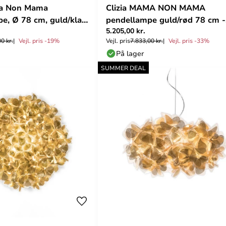
ma Non Mama
Clizia MAMA NON MAMA
, Ø 78 cm, guld/klar
pendellampe guld/rød 78 cm -
5.205,00 kr.
SLAMP
0 kr.
Vejl. pris -19%
Vejl. pris
7.833,00 kr.
Vejl. pris -33%
På lager
SUMMER DEAL