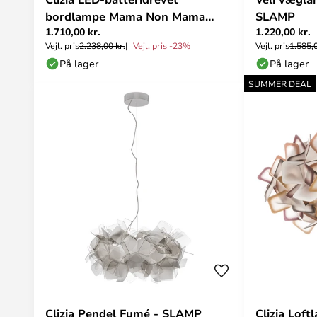
bordlampe Mama Non Mama
SLAMP
1.710,00 kr.
1.220,00 kr.
guld/hvid - Slamp
Vejl. pris
2.238,00 kr.
Vejl. pris -23%
Vejl. pris
1.585,0
På lager
På lager
SUMMER DEAL
Clizia Pendel Fumé - SLAMP
Clizia Lof