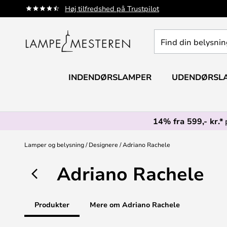
Skip
Høj tilfredshed på Trustpilot
to
Content
Find
din
belysning
INDENDØRSLAMPER
UDENDØRSL
14% fra 599,- kr.*
Lamper og belysning
Designere
Adriano Rachele
Adriano Rachele
Produkter
Mere om Adriano Rachele