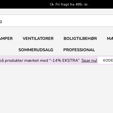
Fri fragt fra 499,- kr.
AMPER
VENTILATORER
BOLIGTILBEHØR
M
SOMMERUDSALG
PROFESSIONAL
på produkter mærket med “-14% EKSTRA”
Spar nu!
KODE