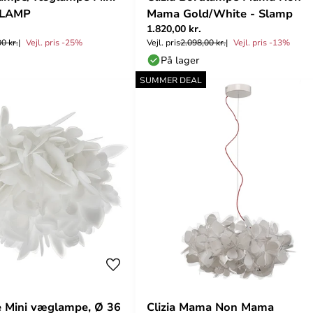
SLAMP
Mama Gold/White - Slamp
1.820,00 kr.
0 kr.
Vejl. pris -25%
Vejl. pris
2.098,00 kr.
Vejl. pris -13%
På lager
SUMMER DEAL
ge Mini væglampe, Ø 36
Clizia Mama Non Mama