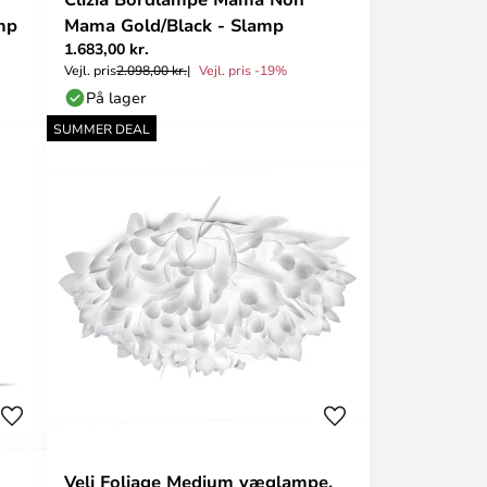
mp
Mama Gold/Black - Slamp
1.683,00 kr.
Vejl. pris
2.098,00 kr.
Vejl. pris -19%
På lager
SUMMER DEAL
Veli Foliage Medium væglampe,