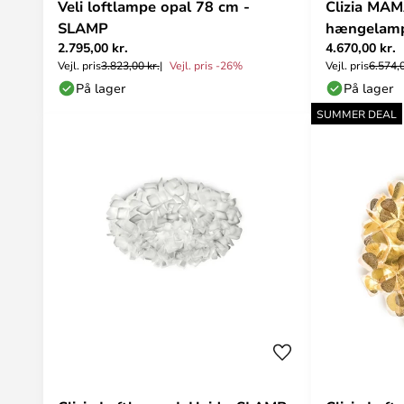
Veli loftlampe opal 78 cm -
Clizia M
SLAMP
hængelampe
2.795,00 kr.
4.670,00 kr.
Slamp
Vejl. pris
3.823,00 kr.
Vejl. pris -26%
Vejl. pris
6.574,0
På lager
På lager
SUMMER DEAL