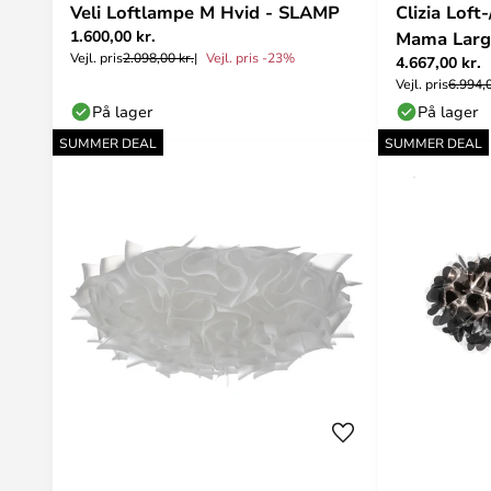
Veli Loftlampe M Hvid - SLAMP
Clizia Lo
1.600,00 kr.
Mama Larg
Vejl. pris
2.098,00 kr.
Vejl. pris -23%
4.667,00 kr.
Vejl. pris
6.994,0
På lager
På lager
SUMMER DEAL
SUMMER DEAL