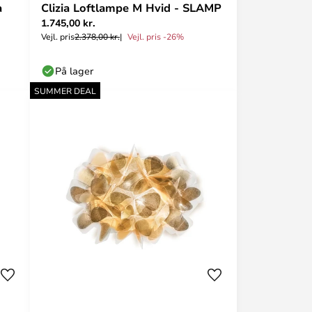
a
Clizia Loftlampe M Hvid - SLAMP
1.745,00 kr.
Vejl. pris
2.378,00 kr.
Vejl. pris -26%
På lager
SUMMER DEAL