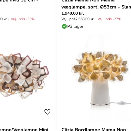
væglampe, sort, Ø53cm - Sla
1.940,00 kr.
0 kr.
Vejl. pris -23%
Vejl. pris
2.658,00 kr.
Vejl. pris -27%
På lager
tlampe/Væglampe Mini
Clizia Bordlampe Mama Non