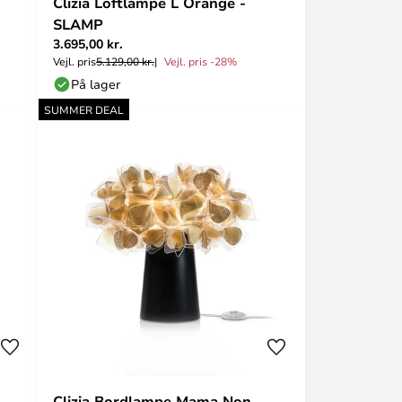
Clizia Loftlampe L Orange -
SLAMP
3.695,00 kr.
Vejl. pris
5.129,00 kr.
Vejl. pris -28%
På lager
SUMMER DEAL
Clizia Bordlampe Mama Non