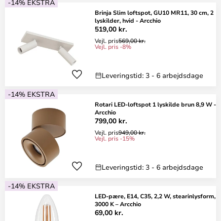
-14% EKSTRA
Brinja Slim loftspot, GU10 MR11, 30 cm, 2
lyskilder, hvid - Arcchio
519,00 kr.
Vejl. pris
569,00 kr.
Vejl. pris -8%
Leveringstid: 3 - 6 arbejdsdage
-14% EKSTRA
Rotari LED-loftspot 1 lyskilde brun 8,9 W -
Arcchio
799,00 kr.
Vejl. pris
949,00 kr.
Vejl. pris -15%
Leveringstid: 3 - 6 arbejdsdage
-14% EKSTRA
LED-pære, E14, C35, 2,2 W, stearinlysform,
3000 K – Arcchio
69,00 kr.