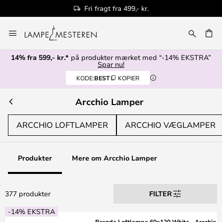
Autoriseret forhandler
Skip
to
Content
14% fra 599,- kr.*
på produkter mærket med “-14% EKSTRA”
Spar nu!
KODE:
BEST
KOPIER
Arcchio Lamper
ARCCHIO LOFTLAMPER
ARCCHIO VÆGLAMPER
Produkter
Mere om Arcchio Lamper
377 produkter
FILTER
-14% EKSTRA
Brenda Loftlampe 60x120 White - Arcchio