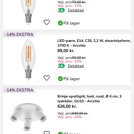
Vejl. pris
79,00 kr.
Vejl. pris -12%
Datablad
På lager
-14% EKSTRA
LED-pære, E14, C35, 2,2 W, stearinlysform,
2700 K – Arcchio
89,00 kr.
Vejl. pris
99,00 kr.
Vejl. pris -10%
Datablad
På lager
-14% EKSTRA
Brinja-spotlight, hvid, rund, Ø 6 cm, 3
lyskilder, GU10 - Arcchio
626,00 kr.
Vejl. pris
849,00 kr.
Vejl. pris -26%