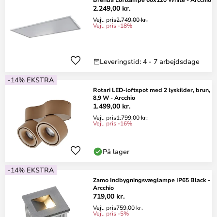
2.249,00 kr.
Vejl. pris
2.749,00 kr.
Vejl. pris -18%
Leveringstid: 4 - 7 arbejdsdage
-14% EKSTRA
Rotari LED-loftspot med 2 lyskilder, brun,
8,9 W - Arcchio
1.499,00 kr.
Vejl. pris
1.799,00 kr.
Vejl. pris -16%
På lager
-14% EKSTRA
Zamo Indbygningsvæglampe IP65 Black -
Arcchio
719,00 kr.
Vejl. pris
759,00 kr.
Vejl. pris -5%