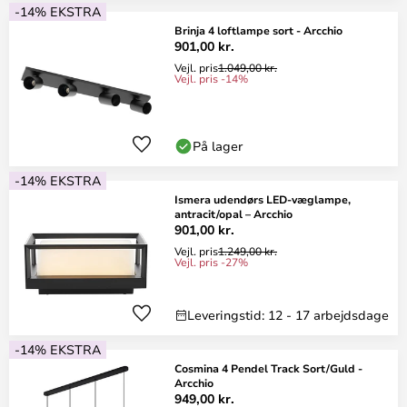
-14% EKSTRA
Brinja 4 loftlampe sort - Arcchio
901,00 kr.
Vejl. pris
1.049,00 kr.
Vejl. pris -14%
På lager
-14% EKSTRA
Ismera udendørs LED-væglampe,
antracit/opal – Arcchio
901,00 kr.
Vejl. pris
1.249,00 kr.
Vejl. pris -27%
Leveringstid: 12 - 17 arbejdsdage
-14% EKSTRA
Cosmina 4 Pendel Track Sort/Guld -
Arcchio
949,00 kr.