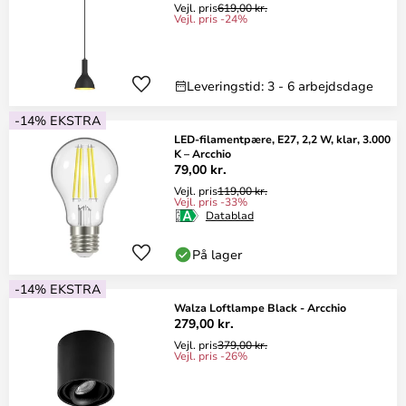
Vejl. pris
619,00 kr.
Vejl. pris -24%
Leveringstid: 3 - 6 arbejdsdage
-14% EKSTRA
LED-filamentpære, E27, 2,2 W, klar, 3.000
K – Arcchio
79,00 kr.
Vejl. pris
119,00 kr.
Vejl. pris -33%
Datablad
På lager
-14% EKSTRA
Walza Loftlampe Black - Arcchio
279,00 kr.
Vejl. pris
379,00 kr.
Vejl. pris -26%