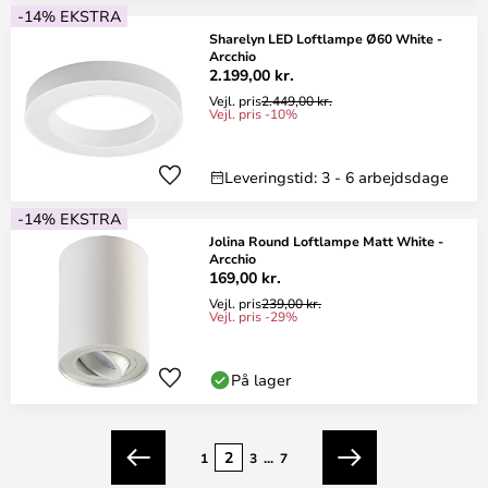
-14% EKSTRA
Sharelyn LED Loftlampe Ø60 White -
Arcchio
2.199,00 kr.
Vejl. pris
2.449,00 kr.
Vejl. pris -10%
Leveringstid: 3 - 6 arbejdsdage
-14% EKSTRA
Jolina Round Loftlampe Matt White -
Arcchio
169,00 kr.
Vejl. pris
239,00 kr.
Vejl. pris -29%
På lager
Side
2
1
3
...
7
Forrige
Næste