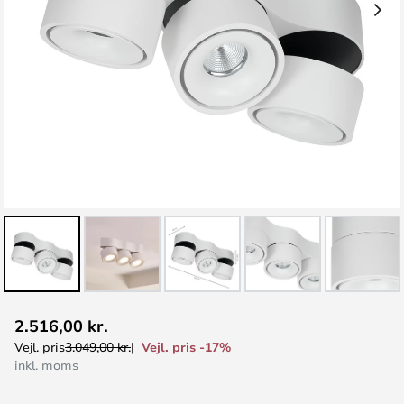
Gå
2.516,00 kr.
til
Vejl. pris -17%
Vejl. pris
3.049,00 kr.
starten
inkl. moms
af
billedgalleriet