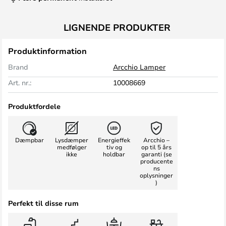
LIGNENDE PRODUKTER
Produktinformation
Brand
Arcchio Lamper
Art. nr.:
10008669
Produktfordele
Dæmpbar
Lysdæmper
Energieffek
Arcchio –
medfølger
tiv og
op til 5 års
ikke
holdbar
garanti (se
producente
ns
oplysninger
)
Perfekt til disse rum