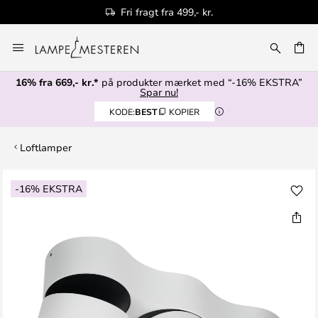
Fri fragt fra 499,- kr.
Skip
to
Content
16% fra 669,- kr.*
på produkter mærket med “-16% EKSTRA”
Spar nu!
KODE:
BEST
KOPIER
Loftlamper
Gå
-16% EKSTRA
til
slutningen
af
billedgalleriet