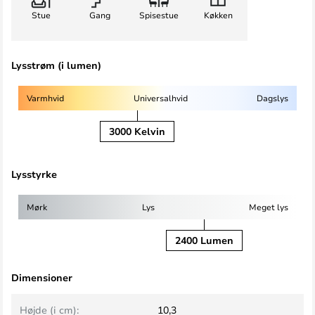
Stue
Gang
Spisestue
Køkken
Lysstrøm (i lumen)
Varmhvid
Universalhvid
Dagslys
3000 Kelvin
Lysstyrke
Mørk
Lys
Meget lys
2400 Lumen
Dimensioner
Højde (i cm):
10,3