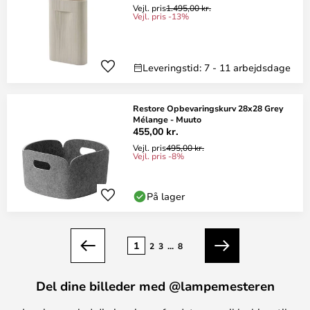
Vejl. pris
1.495,00 kr.
Vejl. pris -13%
Leveringstid: 7 - 11 arbejdsdage
Restore Opbevaringskurv 28x28 Grey
Mélange - Muuto
455,00 kr.
Vejl. pris
495,00 kr.
Vejl. pris -8%
På lager
Side
1
2
3
...
8
Forrige
Næste
Del dine billeder med @lampemesteren