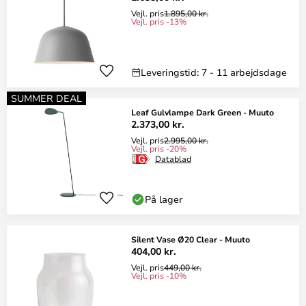
Vejl. pris
1.895,00 kr.
Vejl. pris -13%
Leveringstid: 7 - 11 arbejdsdage
SUMMER DEAL
Leaf Gulvlampe Dark Green - Muuto
2.373,00 kr.
Vejl. pris
2.995,00 kr.
Vejl. pris -20%
Datablad
På lager
Silent Vase Ø20 Clear - Muuto
404,00 kr.
Vejl. pris
449,00 kr.
Vejl. pris -10%