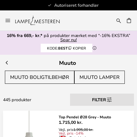
Autoriseret forhandler
Skip
to
Content
16% fra 669,- kr.*
på produkter mærket med “-16% EKSTRA”
Spar nu!
KODE:
BEST
KOPIER
Muuto
MUUTO BOLIGTILBEHØR
MUUTO LAMPER
445 produkter
FILTER
Top Pendel Ø28 Grey - Muuto
1.715,00 kr.
Vejl. pris
1.995,00 kr.
Vejl. pris -14%