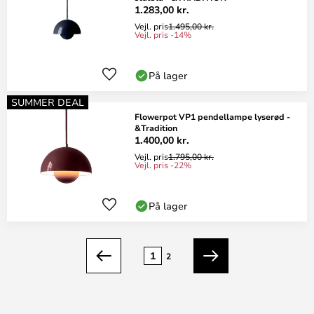
1.283,00 kr.
Vejl. pris
1.495,00 kr.
Vejl. pris -14%
På lager
SUMMER DEAL
Flowerpot VP1 pendellampe lyserød -
&Tradition
1.400,00 kr.
Vejl. pris
1.795,00 kr.
Vejl. pris -22%
På lager
Side
1
2
Forrige
Næste