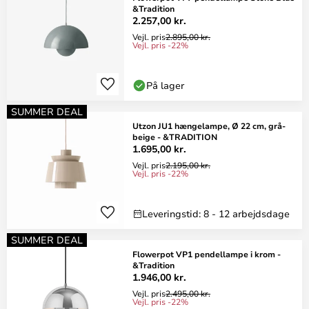
&Tradition
2.257,00 kr.
Vejl. pris
2.895,00 kr.
Vejl. pris -22%
På lager
SUMMER DEAL
Utzon JU1 hængelampe, Ø 22 cm, grå-
beige - &TRADITION
1.695,00 kr.
Vejl. pris
2.195,00 kr.
Vejl. pris -22%
Leveringstid: 8 - 12 arbejdsdage
SUMMER DEAL
Flowerpot VP1 pendellampe i krom -
&Tradition
1.946,00 kr.
Vejl. pris
2.495,00 kr.
Vejl. pris -22%