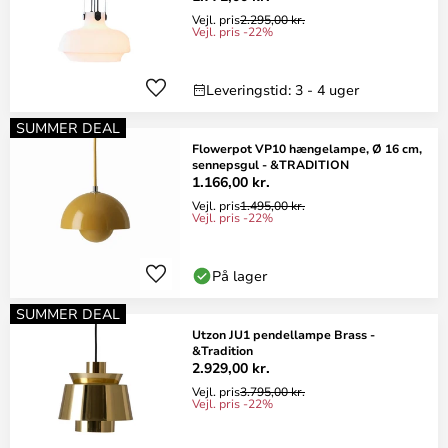
Vejl. pris
2.295,00 kr.
Vejl. pris -22%
Leveringstid: 3 - 4 uger
SUMMER DEAL
Flowerpot VP10 hængelampe, Ø 16 cm,
sennepsgul - &TRADITION
1.166,00 kr.
Vejl. pris
1.495,00 kr.
Vejl. pris -22%
På lager
SUMMER DEAL
Utzon JU1 pendellampe Brass -
&Tradition
2.929,00 kr.
Vejl. pris
3.795,00 kr.
Vejl. pris -22%