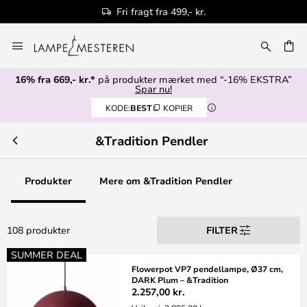
Fri fragt fra 499,- kr.
Skip
to
Content
16% fra 669,- kr.*
på produkter mærket med “-16% EKSTRA”
Spar nu!
KODE:
BEST
KOPIER
&Tradition Pendler
Produkter
Mere om &Tradition Pendler
108 produkter
FILTER
SUMMER DEAL
Flowerpot VP7 pendellampe, Ø37 cm,
DARK Plum – &Tradition
2.257,00 kr.