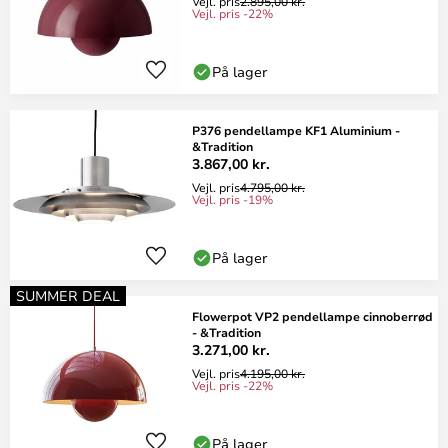
Vejl. pris
2.895,00 kr.
Vejl. pris -22%
På lager
P376 pendellampe KF1 Aluminium -
&Tradition
3.867,00 kr.
Vejl. pris
4.795,00 kr.
Vejl. pris -19%
På lager
SUMMER DEAL
Flowerpot VP2 pendellampe cinnoberrød
- &Tradition
3.271,00 kr.
Vejl. pris
4.195,00 kr.
Vejl. pris -22%
På lager