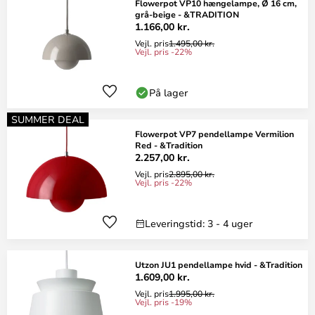
Flowerpot VP10 hængelampe, Ø 16 cm,
grå-beige - &TRADITION
1.166,00 kr.
Vejl. pris
1.495,00 kr.
Vejl. pris -22%
På lager
SUMMER DEAL
Flowerpot VP7 pendellampe Vermilion
Red - &Tradition
2.257,00 kr.
Vejl. pris
2.895,00 kr.
Vejl. pris -22%
Leveringstid: 3 - 4 uger
Utzon JU1 pendellampe hvid - &Tradition
1.609,00 kr.
Vejl. pris
1.995,00 kr.
Vejl. pris -19%