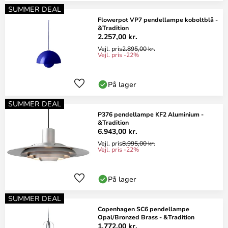
SUMMER DEAL
Flowerpot VP7 pendellampe koboltblå -
&Tradition
2.257,00 kr.
Vejl. pris
2.895,00 kr.
Vejl. pris -22%
På lager
SUMMER DEAL
P376 pendellampe KF2 Aluminium -
&Tradition
6.943,00 kr.
Vejl. pris
8.995,00 kr.
Vejl. pris -22%
På lager
SUMMER DEAL
Copenhagen SC6 pendellampe
Opal/Bronzed Brass - &Tradition
1.772,00 kr.