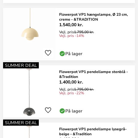
Flowerpot VP1 hængelampe, Ø 23 cm,
creme - &TRADITION
1.540,00 kr.
Vejl. pris
1.795,00 kr.
Vejl. pris -14%
På lager
SUMMER DEAL
Flowerpot VP1 pendellampe stenblå -
&Tradition
1.400,00 kr.
Vejl. pris
1.795,00 kr.
Vejl. pris -22%
På lager
SUMMER DEAL
Flowerpot VP1 pendellampe lysegrå-
beige - &Tradition