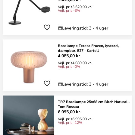
Vejl. pris
3.620,00 kr.
Vejl. pris -3%
Leveringstid: 3 - 4 uger
Bordlampe Teresa Frozen, lyserød,
dæmpbar, E27 - Kartell
4.085,00 kr.
Vejl. pris
4.089,00 kr.
Vejl. pris -0%
Leveringstid: 3 - 4 uger
TR7 Bordlampe 25x68 cm Birch Natural -
Tom Rossau
6.095,00 kr.
Vejl. pris
6.995,00 kr.
Vejl. pris -12%