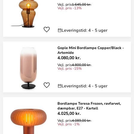
Vejl. pris
1.645,00 kr.
Vejl. pris -13%
Leveringstid: 4 - 5 uger
Gople Mini Bordlampe Copper/Black -
Artemide
4.080,00 kr.
Vejl. pris
4.800,00 kr.
Vejl. pris -15%
Leveringstid: 4 - 5 uger
Bordlampe Teresa Frozen, ravfarvet,
dæmpbar, E27 - Kartell
4.025,00 kr.
Vejl. pris
4.089,00 kr.
Vejl. pris -1%