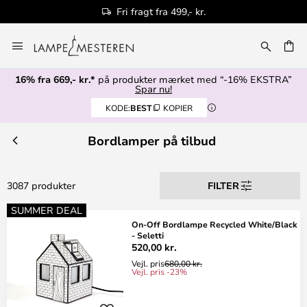
Fri fragt fra 499,- kr.
Skip
to
Content
16% fra 669,- kr.*
på produkter mærket med “-16% EKSTRA”
Spar nu!
KODE:
BEST
KOPIER
Bordlamper på tilbud
3087 produkter
FILTER
SUMMER DEAL
On-Off Bordlampe Recycled White/Black
- Seletti
520,00 kr.
Vejl. pris
680,00 kr.
Vejl. pris -23%