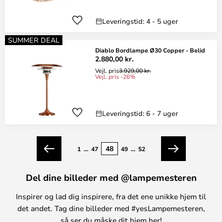
Leveringstid: 4 - 5 uger
SUMMER DEAL
Diablo Bordlampe Ø30 Copper - Belid
2.880,00 kr.
Vejl. pris
3.929,00 kr.
Vejl. pris -26%
Leveringstid: 6 - 7 uger
Side
48
Side
1
...
47
49
...
52
Forrige
Næste
Del dine billeder med @lampemesteren
Inspirer og lad dig inspirere, fra det ene unikke hjem til
det andet. Tag dine billeder med #yesLampemesteren,
så ser du måske dit hjem her!