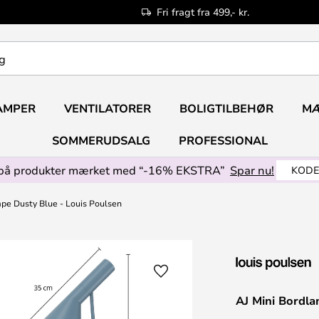
Fri fragt fra 499,- kr.
AMPER
VENTILATORER
BOLIGTILBEHØR
M
SOMMERUDSALG
PROFESSIONAL
på produkter mærket med “-16% EKSTRA”
Spar nu!
KODE
pe Dusty Blue - Louis Poulsen
AJ Mini Bordla