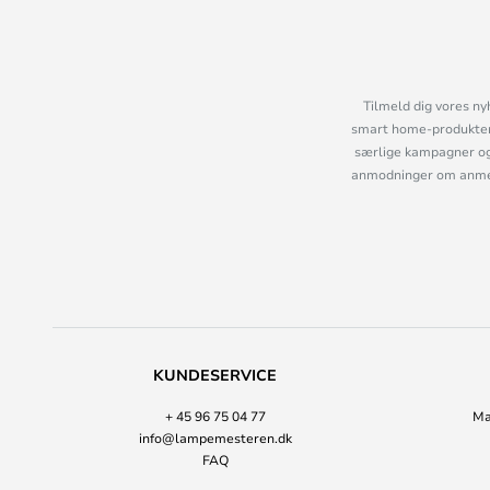
Tilmeld dig vores ny
smart home-produkter 
særlige kampagner og
anmodninger om anmelde
KUNDESERVICE
+ 45 96 75 04 77
Ma
info@lampemesteren.dk
FAQ