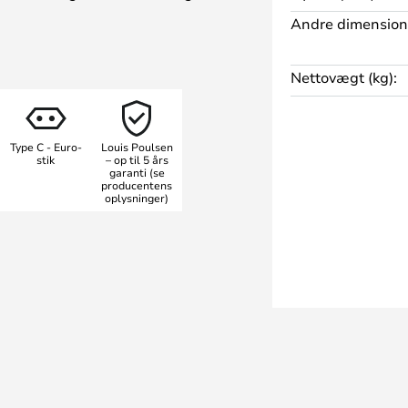
Andre dimension
på 43 centimeter, har en perfekt
ordet eller natbordet. Den
Nettovægt (kg):
et behageligt lys, der ikke
 og den fungerer derfor perfekt
J bordlampe i original størrelse.
Type C - Euro-
Louis Poulsen
stik
– op til 5 års
garanti (se
producentens
oplysninger)