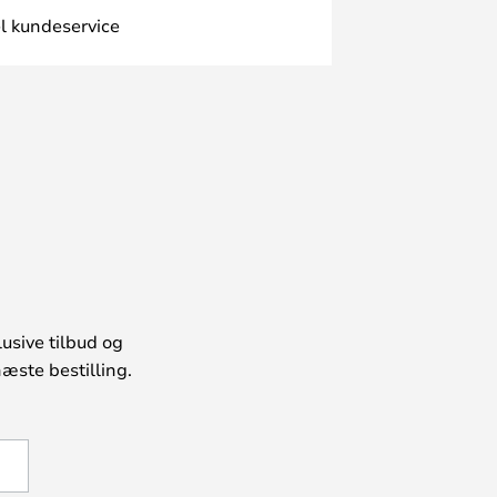
l kundeservice
usive tilbud og
æste bestilling.
U