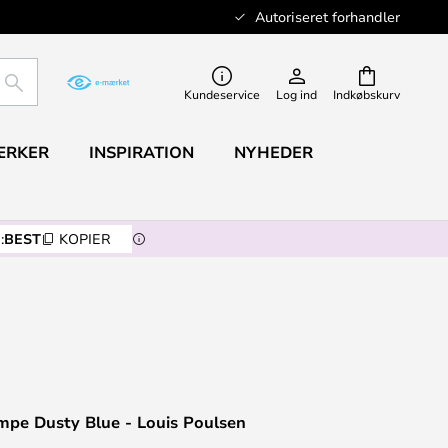
Autoriseret forhandler
SØG
Kundeservice
Log ind
Indkøbskurv
ÆRKER
INSPIRATION
NYHEDER
:
BEST
KOPIER
mpe Dusty Blue - Louis Poulsen