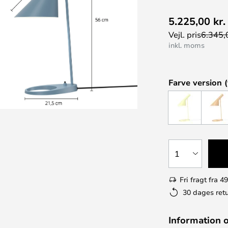
5.225,00 kr.
Vejl. pris
6.345,0
inkl. moms
Farve version (
1
Fri fragt fra 49
30 dages retu
Information 