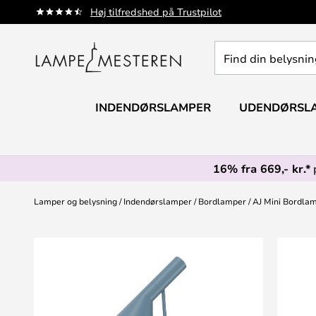
Skip
Høj tilfredshed på Trustpilot
to
Content
Find
din
belysning
INDENDØRSLAMPER
UDENDØRSL
16% fra 669,- kr.*
Lamper og belysning
Indendørslamper
Bordlamper
AJ Mini Bordlam
Gå
til
slutningen
af