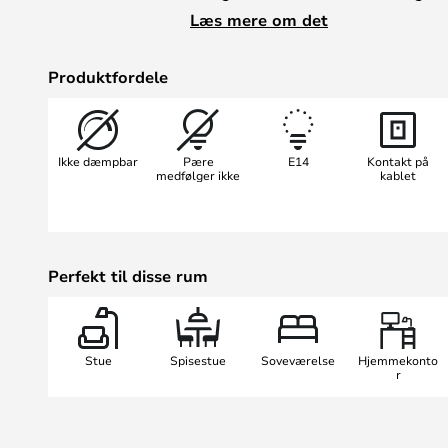
moderne.
Læs mere om det
AJ Mini bordlampen, med en højde 
størrelse til vindueskarmen, sideb
Produktfordele
hvidlakerede inderside reflekterer 
blænder, mens skærmen vippes let
som læselys., hvor du også finder A
Ikke dæmpbar
Pære
E14
Kontakt på
medfølger ikke
kablet
Perfekt til disse rum
Stue
Spisestue
Soveværelse
Hjemmekonto
r