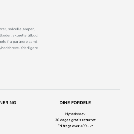
orer, solcellelamper,
oder, aktuelle tilbud,
old fra partnere samt
nyhedsbreve. Yderligere
NERING
DINE FORDELE
Nyhedsbrev
30 dages gratis returret
Fri fragt over 499,- kr