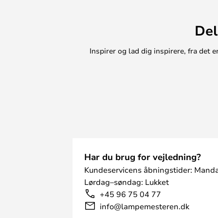
Del
Inspirer og lad dig inspirere, fra de
Har du brug for vejledning?
Kundeservicens åbningstider: Manda
Lørdag–søndag: Lukket
+45 96 75 04 77
info@lampemesteren.dk