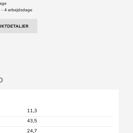
bage
2 - 4 arbejdsdage
UKTDETALJER
D
11,3
43,5
24,7