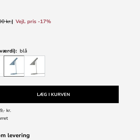
Vejl. pris -17%
0 kr.
værdi):
blå
LÆG I KURVEN
9,- kr.
rret
om levering