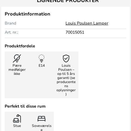
LIGNENDE PRODUKTER
Produktinformation
Brand
Louis Poulsen Lamper
Art. nr.:
70015051
Produktfordele
Pære
E14
Louis
medfølger
Poulsen –
ikke
op til 5 års
garanti (se
producente
ns
oplysninger
)
Perfekt til disse rum
Stue
Soveværels
e