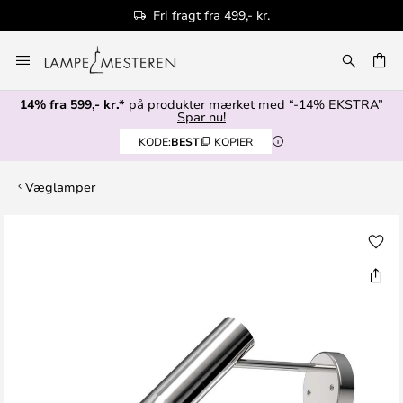
Fri fragt fra 499,- kr.
Skip
to
Content
14% fra 599,- kr.*
på produkter mærket med “-14% EKSTRA”
Spar nu!
KODE:
BEST
KOPIER
Væglamper
Gå
til
slutningen
af
billedgalleriet