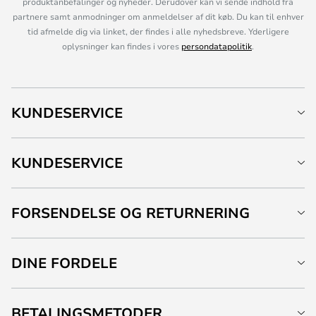
produktanbefalinger og nyheder. Derudover kan vi sende indhold fra
partnere samt anmodninger om anmeldelser af dit køb. Du kan til enhver
tid afmelde dig via linket, der findes i alle nyhedsbreve. Yderligere
oplysninger kan findes i vores
persondatapolitik
.
KUNDESERVICE
KUNDESERVICE
FORSENDELSE OG RETURNERING
DINE FORDELE
BETALINGSMETODER