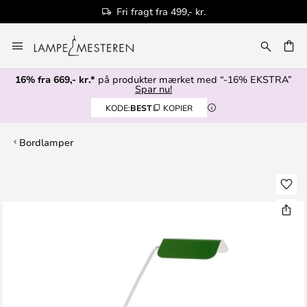
Fri fragt fra 499,- kr.
Skip
to
Content
16% fra 669,- kr.*
på produkter mærket med “-16% EKSTRA”
Spar nu!
KODE:
BEST
KOPIER
Bordlamper
Gå
til
slutningen
af
billedgalleriet