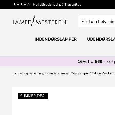
Skip
Høj tilfredshed på Trustpilot
to
Content
Find
din
belysning
INDENDØRSLAMPER
UDENDØRSL
16% fra 669,- kr.*
Lamper og belysning
Indendørslamper
Væglamper
Ballon Væglampe
Gå
til
SUMMER DEAL
slutningen
af