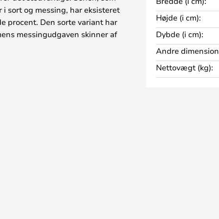
Bredde (i cm):
i sort og messing, har eksisteret
Højde (i cm):
de procent. Den sorte variant har
 mens messingudgaven skinner af
Dybde (i cm):
Andre dimension
net ved deres sfæriske,
Nettovægt (kg):
lyser op og giver en behagelig
e overflade sørger for, at store
 ud men i et blødt og blændfrit
f denne grund er Ballon væglampe
 hjem såvel som til hotellet eller