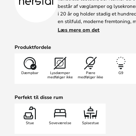
består af væglamper og lysekroner 
i 20 år og holder stadig et hundre
en stilfuld, moderne fremtoning,
klassisk charme.
Læs mere om det
Alle Ballon-lamperne er kendeteg
perlehvide glasskærme, der smukt 
Produktfordele
allroundbelysning. Den matte, hvid
mængder lys kan trænge ubesværet
skær, der ikke generer øjnene. A
Dæmpbar
Lysdæmper
Pære
G9
og lysekrone perfekt til det private
medfølger ikke
medfølger ikke
den sofistikerede café.
Perfekt til disse rum
Stue
Soveværelse
Spisestue