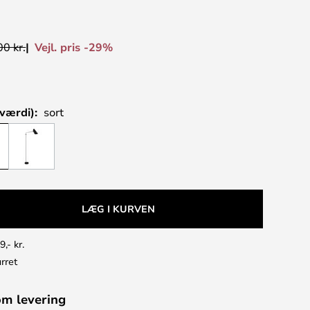
Vejl. pris -29%
0 kr.
værdi):
sort
LÆG I KURVEN
9,- kr.
rret
om levering