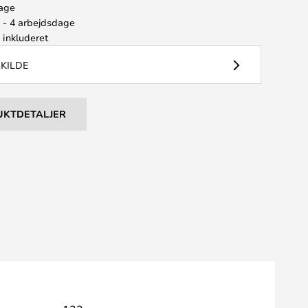
bage
2 - 4 arbejdsdage
e
inkluderet
SKILDE
UKTDETALJER