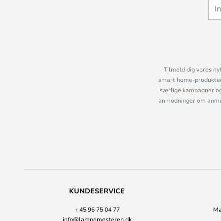
Tilmeld dig vores ny
smart home-produkter 
særlige kampagner og
anmodninger om anmelde
KUNDESERVICE
+ 45 96 75 04 77
Ma
info@lampemesteren.dk