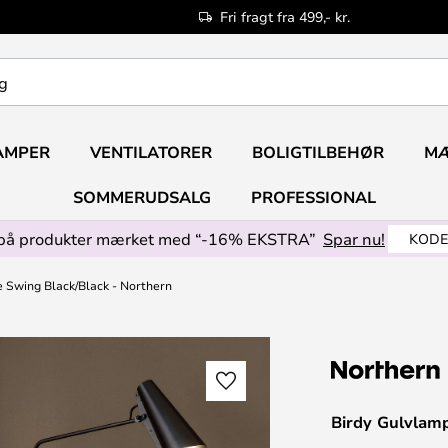
Fri fragt fra 499,- kr.
AMPER
VENTILATORER
BOLIGTILBEHØR
M
SOMMERUDSALG
PROFESSIONAL
på produkter mærket med “-16% EKSTRA”
Spar nu!
KODE
 Swing Black/Black - Northern
Birdy Gulvlamp