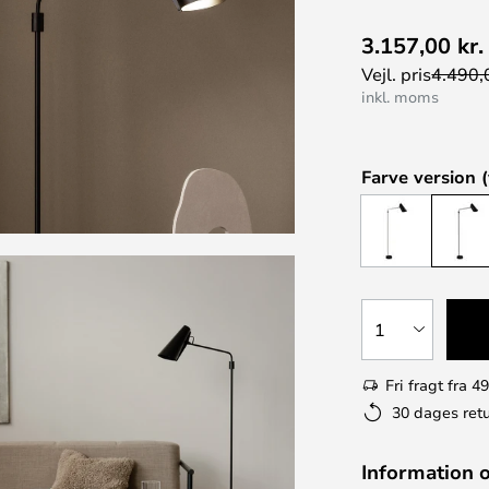
3.157,00 kr.
Vejl. pris
4.490,0
inkl. moms
Farve version (
1
Fri fragt fra 49
30 dages retu
Information 