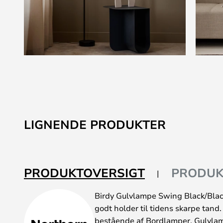
Gå
til
starten
af
billedgalleriet
LIGNENDE PRODUKTER
PRODUKTOVERSIGT
PRODUK
Birdy Gulvlampe Swing Black/Black
godt holder til tidens skarpe tand.
bestående af Bordlamper, Gulvla