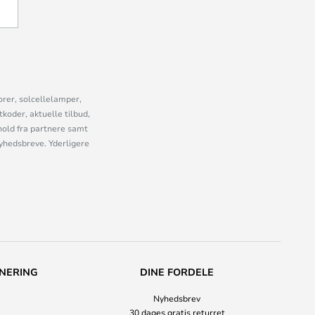
U
orer, solcellelamper,
oder, aktuelle tilbud,
old fra partnere samt
nyhedsbreve. Yderligere
NERING
DINE FORDELE
Nyhedsbrev
30 dages gratis returret