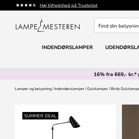
Skip
Høj tilfredshed på Trustpilot
to
Content
Find
din
belysning
INDENDØRSLAMPER
UDENDØRSL
16% fra 669,- kr.*
Lamper og belysning
Indendørslamper
Gulvlamper
Birdy Gulvlampe
Gå
til
SUMMER DEAL
slutningen
af