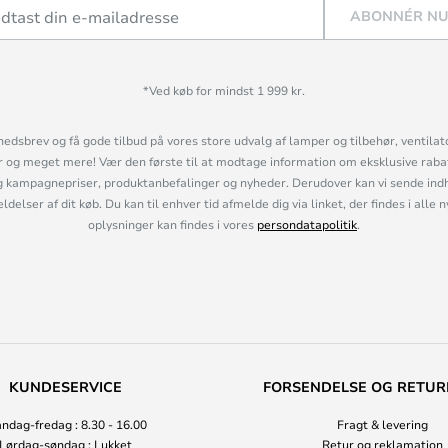
ABONNÉR N
*Ved køb for mindst 1 999 kr.
hedsbrev og få gode tilbud på vores store udvalg af lamper og tilbehør, ventilat
og meget mere! Vær den første til at modtage information om eksklusive rabatk
 kampagnepriser, produktanbefalinger og nyheder. Derudover kan vi sende indh
lser af dit køb. Du kan til enhver tid afmelde dig via linket, der findes i alle 
oplysninger kan findes i vores
persondatapolitik
.
KUNDESERVICE
FORSENDELSE OG RETUR
ndag-fredag : 8.30 - 16.00
Fragt & levering
Lørdag-søndag : Lukket
Retur og reklamation