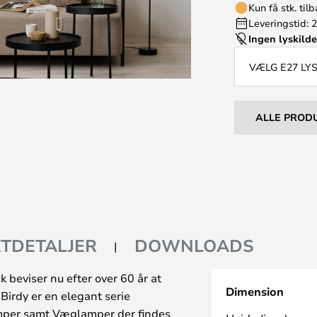
Kun få stk. til
Leveringstid: 
Ingen lyskild
VÆLG E27 LY
ALLE PROD
TDETALJER
DOWNLOADS
 beviser nu efter over 60 år at
Dimension
 Birdy er en elegant serie
mper samt Væglamper der findes