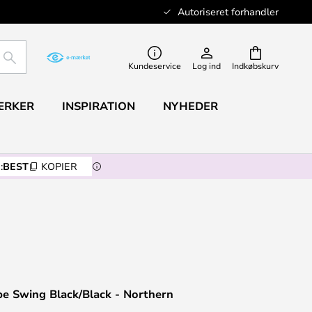
Autoriseret forhandler
SØG
Kundeservice
Log ind
Indkøbskurv
ÆRKER
INSPIRATION
NYHEDER
:
BEST
KOPIER
e Swing Black/Black - Northern