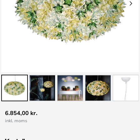
Gå
6.854,00 kr.
til
inkl. moms
starten
af
billedgalleriet