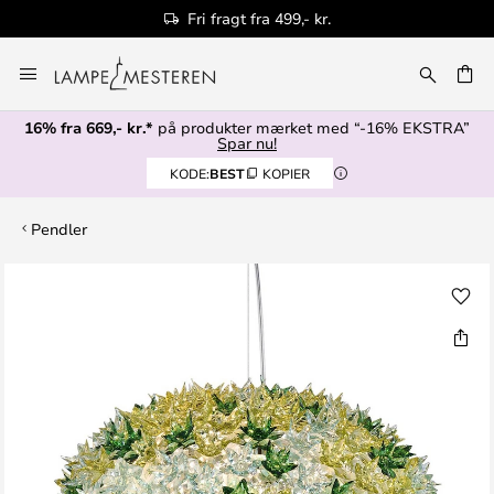
Fri fragt fra 499,- kr.
Skip
to
Content
16% fra 669,- kr.*
på produkter mærket med “-16% EKSTRA”
Spar nu!
KODE:
BEST
KOPIER
Pendler
Gå
til
slutningen
af
billedgalleriet