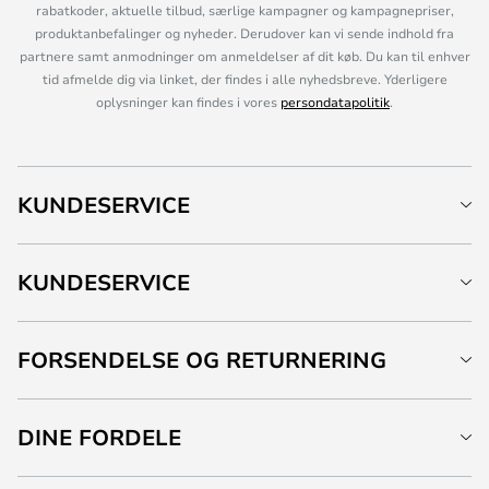
rabatkoder, aktuelle tilbud, særlige kampagner og kampagnepriser,
produktanbefalinger og nyheder. Derudover kan vi sende indhold fra
partnere samt anmodninger om anmeldelser af dit køb. Du kan til enhver
tid afmelde dig via linket, der findes i alle nyhedsbreve. Yderligere
oplysninger kan findes i vores
persondatapolitik
.
KUNDESERVICE
KUNDESERVICE
FORSENDELSE OG RETURNERING
DINE FORDELE