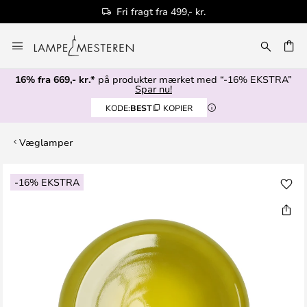
Fri fragt fra 499,- kr.
Skip
to
Content
16% fra 669,- kr.*
på produkter mærket med “-16% EKSTRA”
Spar nu!
KODE:
BEST
KOPIER
Væglamper
Gå
-16% EKSTRA
til
slutningen
af
billedgalleriet