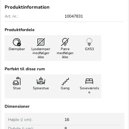
Produktinformation
Art. nr.:
10047831
Produktfordele
Dæmpbar
Lysdæmper
Pære
GX53
medfølger
medfølger
ikke
ikke
Perfekt til disse rum
Stue
Spisestue
Gang
Soveværels
e
Dimensioner
Højde (i cm):
16
Dybde (i cm):
8