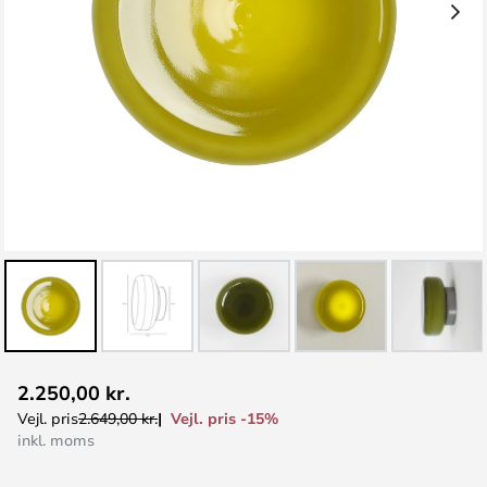
Gå
2.250,00 kr.
til
Vejl. pris -15%
Vejl. pris
2.649,00 kr.
starten
inkl. moms
af
billedgalleriet