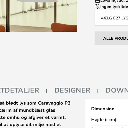
Leveringstid: 
Ingen lyskild
VÆLG E27 LY
ALLE PROD
TDETALJER
DESIGNER
DOWN
 så blødt lys som Caravaggio P3
Dimension
skærm af mundblæst glas
te omhu og afgiver et varmt,
Højde (i cm):
il at oplyse dit miljø med et