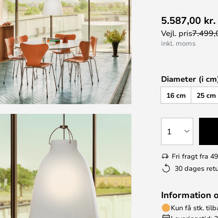
5.587,00 kr.
Vejl. pris
7.499,0
inkl. moms
Diameter (i cm
16 cm
25 cm
1
Fri fragt fra 49
30 dages retu
Information 
Kun få stk. til