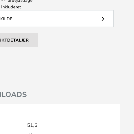
2 - 4 arbejdsdage
e
inkluderet
SKILDE
UKTDETALJER
LOADS
51,6