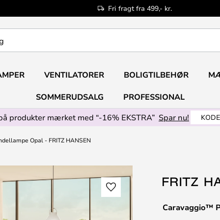
Fri fragt fra 499,- kr.
AMPER
VENTILATORER
BOLIGTILBEHØR
M
SOMMERUDSALG
PROFESSIONAL
på produkter mærket med “-16% EKSTRA”
Spar nu!
KODE
ndellampe Opal - FRITZ HANSEN
Caravaggio™ 