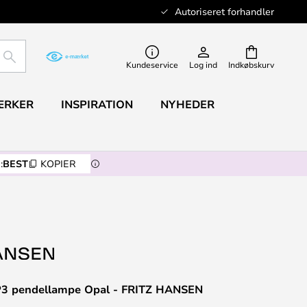
Autoriseret forhandler
SØG
Kundeservice
Log ind
Indkøbskurv
ÆRKER
INSPIRATION
NYHEDER
:
BEST
KOPIER
P3 pendellampe Opal - FRITZ HANSEN