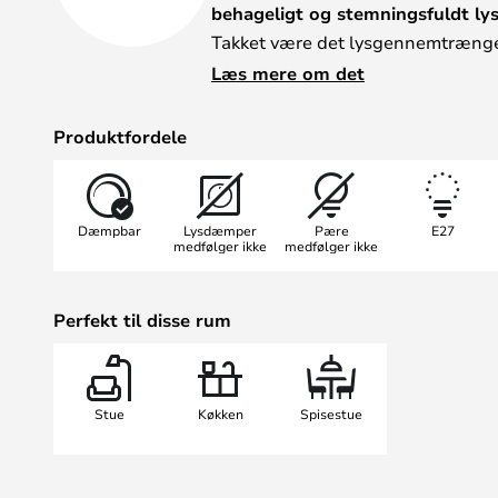
behageligt og stemningsfuldt lys
Takket være det lysgennemtrænge
lampens lys i alle mulige retning
Læs mere om det
Når den er tændt, bliver lampen t
underværker for atmosfæren i dit 
Produktfordele
Caravaggio pendellampen af Cecil
status som en moderne klassiker. 
pendellampe med sin højglanspol
Dæmpbar
Lysdæmper
Pære
E27
sit koncentrerede, nedadrettede l
medfølger ikke
medfølger ikke
endelig mulighed for at kombinere
en ny lysoplevelse. Lampeskærmen 
Perfekt til disse rum
diffust lys, der er perfekt til rum,
belysning.
Stue
Køkken
Spisestue