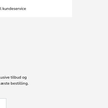
l kundeservice
usive tilbud og
æste bestilling.
U