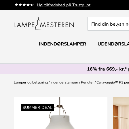
Skip
Høj tilfredshed på Trustpilot
to
Content
Find
din
belysning
INDENDØRSLAMPER
UDENDØRSL
16% fra 669,- kr.*
Lamper og belysning
Indendørslamper
Pendler
Caravaggio™ P3 pe
Gå
til
SUMMER DEAL
slutningen
af