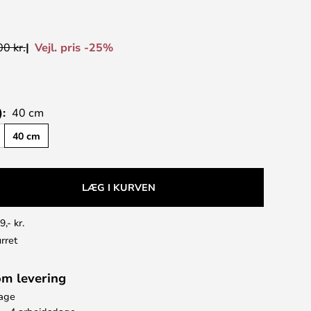
Vejl. pris -25%
0 kr.
):
40 cm
40 cm
LÆG I KURVEN
9,- kr.
rret
om levering
bage