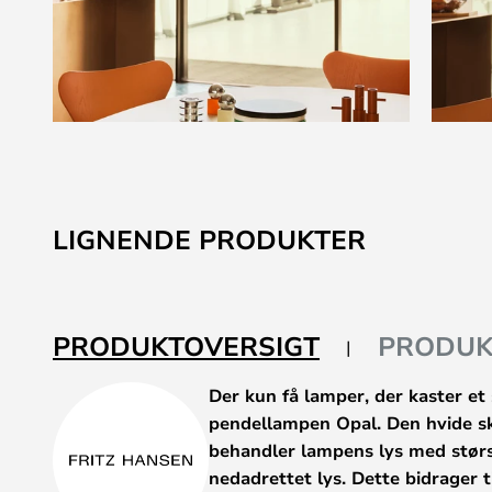
Gå
til
starten
af
LIGNENDE PRODUKTER
billedgalleriet
PRODUKTOVERSIGT
PRODUK
Der kun få lamper, der kaster et
pendellampen Opal. Den hvide 
behandler lampens lys med størs
nedadrettet lys. Dette bidrager t