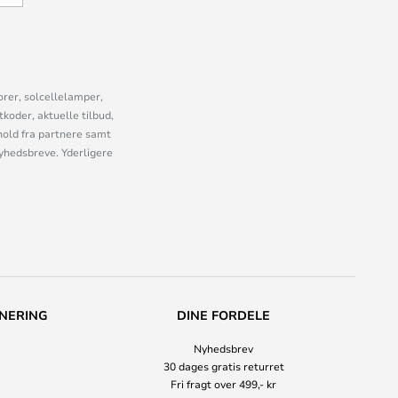
orer, solcellelamper,
oder, aktuelle tilbud,
old fra partnere samt
nyhedsbreve. Yderligere
NERING
DINE FORDELE
Nyhedsbrev
30 dages gratis returret
Fri fragt over 499,- kr