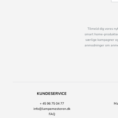
Tilmeld dig vores ny
smart home-produkter 
særlige kampagner og
anmodninger om anmelde
KUNDESERVICE
+ 45 96 75 04 77
Ma
info@lampemesteren.dk
FAQ