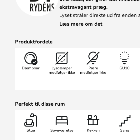
ekstravagant præg.
Lyset stråler direkte ud fra enden a
relativt fokuseret og egner sig godt
Læs mere om det
bestemte dele af rummet. Denne sp
hvert lampehoved kan drejes, så m
Produktfordele
Correct er en hel serie af lamper
By Rydens. Lampen fås i mange for
et varierende antal pærer og fås 
Dæmpbar
Lysdæmper
Pære
GU10
Takket være den fokuserede spotbe
medfølger ikke
medfølger ikke
velegnet til private hjem, men pass
og studier.
Perfekt til disse rum
Stue
Soveværelse
Køkken
Gang