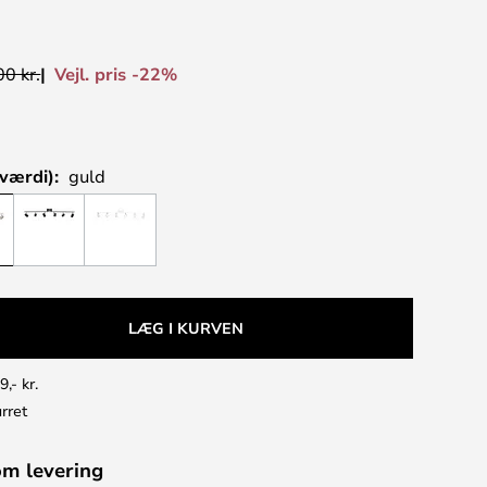
Vejl. pris -22%
0 kr.
værdi):
guld
LÆG I KURVEN
9,- kr.
rret
om levering