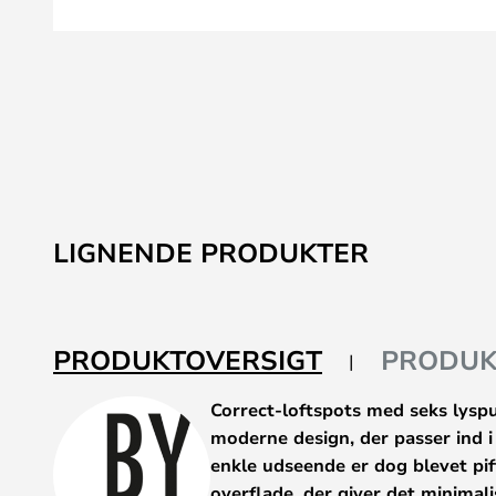
Gå
til
starten
af
LIGNENDE PRODUKTER
billedgalleriet
PRODUKTOVERSIGT
PRODUK
Correct-loftspots med seks lyspu
moderne design, der passer ind i
enkle udseende er dog blevet pi
overflade, der giver det minimal