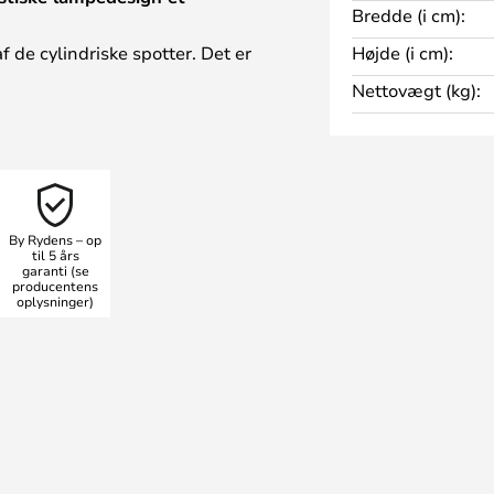
Bredde (i cm):
f de cylindriske spotter. Det er
Højde (i cm):
 til arbejde eller til at fremhæve
Nettovægt (kg):
otfunktion forstærkes af, at
an kan justere lysretningen.
 fra den svenske lampeproducent
skellige størrelser og farver med
både som lofts- og væglampe.
By Rydens – op
lysning er Correct ikke kun
til 5 års
garanti (se
er også problemfrit ind i butikker
producentens
oplysninger)