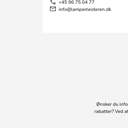
+45 96 75 04 77
info@lampemesteren.dk
Ønsker du info
rabatter? Ved a