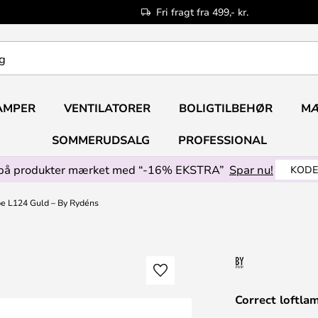
Fri fragt fra 499,- kr.
AMPER
VENTILATORER
BOLIGTILBEHØR
M
SOMMERUDSALG
PROFESSIONAL
på produkter mærket med “-16% EKSTRA”
Spar nu!
KODE
pe L124 Guld – By Rydéns
Correct loftl