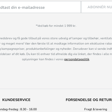
ABONNÉR N
*Ved køb for mindst 1 999 kr.
hedsbrev og få gode tilbud på vores store udvalg af lamper og tilbehør, ventilat
og meget mere! Vær den første til at modtage information om eksklusive rabatk
 kampagnepriser, produktanbefalinger og nyheder. Derudover kan vi sende indh
lser af dit køb. Du kan til enhver tid afmelde dig via linket, der findes i alle 
oplysninger kan findes i vores
persondatapolitik
.
KUNDESERVICE
FORSENDELSE OG RETUR
ndag-fredag : 8.30 - 16.00
Fragt & levering