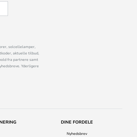
U
orer, solcellelamper,
oder, aktuelle tilbud,
old fra partnere samt
nyhedsbreve. Yderligere
NERING
DINE FORDELE
Nyhedsbrev