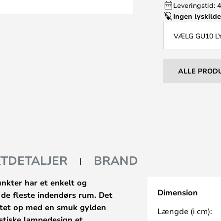
Leveringstid: 4
Ingen lyskild
VÆLG GU10 L
ALLE PROD
TDETALJER
BRAND
nkter har et enkelt og
Dimension
 de fleste indendørs rum. Det
ftet op med en smuk gylden
Længde (i cm):
istiske lampedesign et