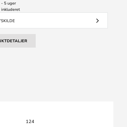
 - 5 uger
e
inkluderet
YSKILDE
UKTDETALJER
124