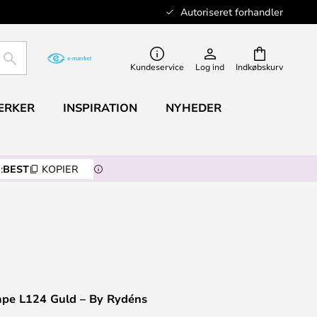
Autoriseret forhandler
SØG
Kundeservice
Log ind
Indkøbskurv
ÆRKER
INSPIRATION
NYHEDER
:
BEST
KOPIER
ampe L124 Guld – By Rydéns