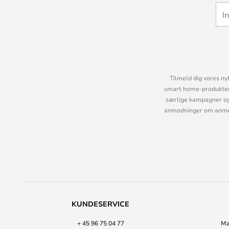
Tilmeld dig vores ny
smart home-produkter 
særlige kampagner og
anmodninger om anmelde
KUNDESERVICE
+ 45 96 75 04 77
Ma