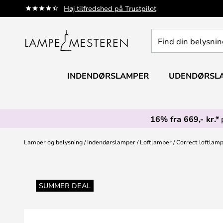
Skip
Høj tilfredshed på Trustpilot
to
Content
Find
din
belysning
INDENDØRSLAMPER
UDENDØRSL
16% fra 669,- kr.*
Lamper og belysning
Indendørslamper
Loftlamper
Correct loftlam
Gå
til
SUMMER DEAL
slutningen
af