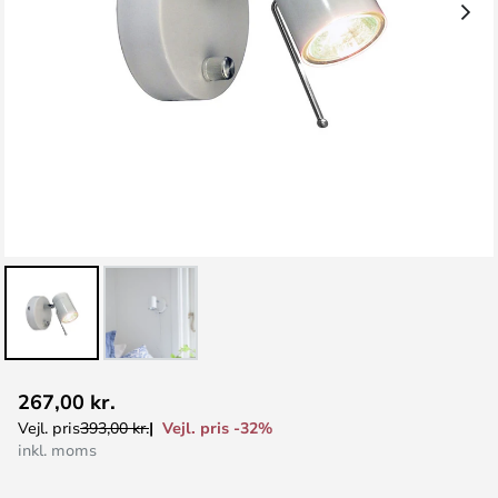
Gå
267,00 kr.
til
Vejl. pris -32%
Vejl. pris
393,00 kr.
starten
inkl. moms
af
billedgalleriet