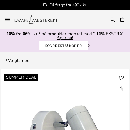
Fri fragt fra 499,- kr.
Skip
to
Content
16% fra 669,- kr.*
på produkter mærket med “-16% EKSTRA”
Spar nu!
KODE:
BEST
KOPIER
Væglamper
Gå
SUMMER DEAL
til
slutningen
af
billedgalleriet