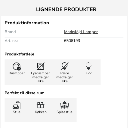
LIGNENDE PRODUKTER
Produktinformation
Brand
Markslöjd Lamper
Art. nr.:
6506193
Produktfordele
Dæmpbar
Lysdæmper
Pære
E27
medfølger
medfølger
ikke
ikke
Perfekt til disse rum
Stue
Køkken
Spisestue