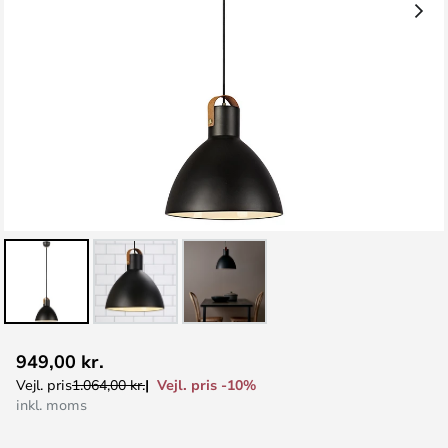
Gå
949,00 kr.
til
Vejl. pris -10%
Vejl. pris
1.064,00 kr.
starten
inkl. moms
af
billedgalleriet