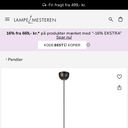
Fri fragt fra 499,- kr.
Skip
to
Content
16% fra 669,- kr.*
på produkter mærket med “-16% EKSTRA”
Spar nu!
KODE:
BEST
KOPIER
Pendler
Gå
til
slutningen
af
billedgalleriet