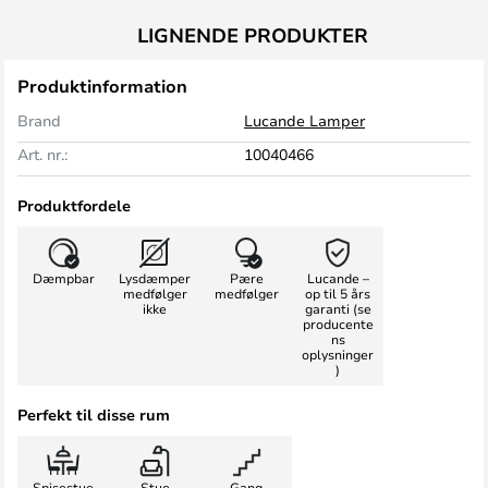
LIGNENDE PRODUKTER
Produktinformation
Brand
Lucande Lamper
Art. nr.:
10040466
Produktfordele
Dæmpbar
Lysdæmper
Pære
Lucande –
medfølger
medfølger
op til 5 års
ikke
garanti (se
producente
ns
oplysninger
)
Perfekt til disse rum
Spisestue
Stue
Gang