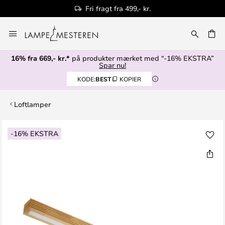
Fri fragt fra 499,- kr.
Skip
to
Content
16% fra 669,- kr.*
på produkter mærket med “-16% EKSTRA”
Spar nu!
KODE:
BEST
KOPIER
Loftlamper
Gå
-16% EKSTRA
til
slutningen
af
billedgalleriet