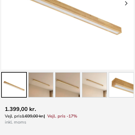
Gå
1.399,00 kr.
til
Vejl. pris -17%
Vejl. pris
1.699,00 kr.
starten
inkl. moms
af
billedgalleriet