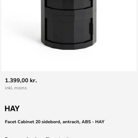
Gå
1.399,00 kr.
til
inkl. moms
starten
af
billedgalleriet
Facet Cabinet 20 sidebord, antracit, ABS - HAY