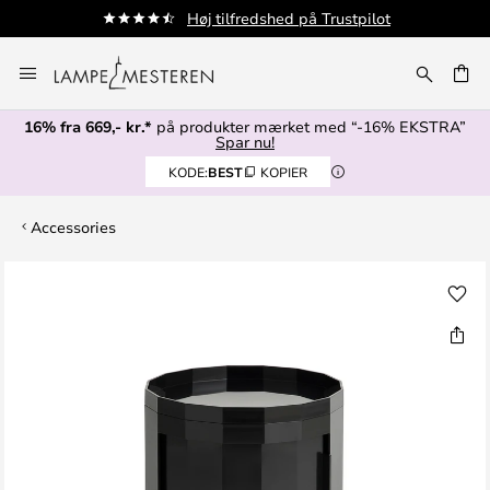
Høj tilfredshed på Trustpilot
Fr
Skip
to
Content
16% fra 669,- kr.*
på produkter mærket med “-16% EKSTRA”
Spar nu!
KODE:
BEST
KOPIER
Accessories
Gå
til
slutningen
af
billedgalleriet